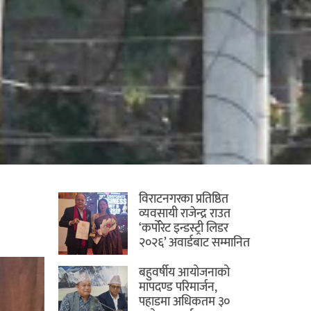
विराटनगरका प्रतिष्ठित
व्यवसायी राजेन्द्र राउत
‘कर्पोरेट इन्डस्ट्री लिडर
२०२६’ अवार्डबाट सम्मानित
बहुवर्षीय आयोजनाको
मापदण्ड परिमार्जन,
पहाडमा अधिकतम ३०