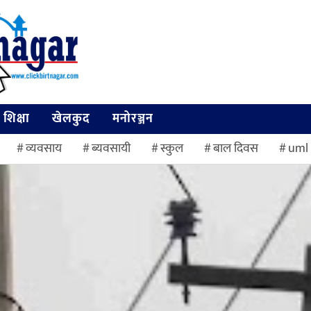
शिक्षा
खेलकुद
मनोरञ्जन
व्यवसाय
ब्यवसायी
स्कुल
बाल दिवस
uml