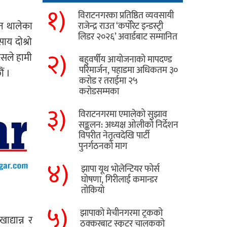
१)
विराटनगरका प्रतिष्ठित व्यवसायी
न थालेका
राजेन्द्र राउत ‘कर्पोरेट इन्डस्ट्री
लिडर २०२६’ अवार्डबाट सम्मानित
ाय दोश्रो
२)
यसले हामी
बहुवर्षीय आयोजनाको मापदण्ड
परिमार्जन, पहाडमा अधिकतम ३०
ं ।
करोड र तराईमा २५
करोडसम्मका
३)
विराटनगरमा एमालेको सुझाव
सङ्कलन: अध्यक्ष ओलीको निर्देशन
विपरीत नेतृत्वदेखि पार्टी
पुनर्गठनको माग
४)
झापा यूथ भोलेन्टियर फोर्स
घोषणा, गिरीलाई कमान्डर
तोकियो
५)
​झापाको मेचीनगरमा ट्रकको
द्यान्न र
ठक्करबाट स्कुटर चालकको