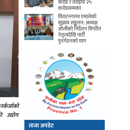
करोड र तराईमा २५
करोडसम्मका
विराटनगरमा एमालेको
सुझाव सङ्कलन: अध्यक्ष
ओलीको निर्देशन विपरीत
नेतृत्वदेखि पार्टी
पुनर्गठनको माग
र्कर्जाको
रे उद्योग
ताजा अपडेट