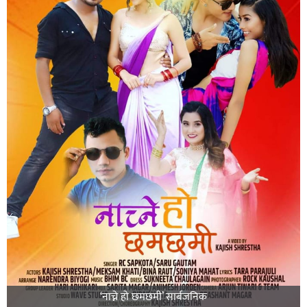
‘नाच्ने हो छमछमी’ सार्बजनिक