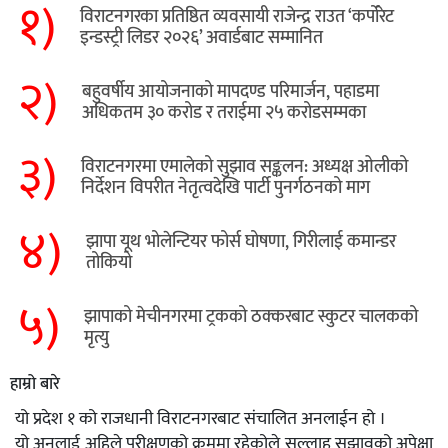
१)
विराटनगरका प्रतिष्ठित व्यवसायी राजेन्द्र राउत ‘कर्पोरेट
इन्डस्ट्री लिडर २०२६’ अवार्डबाट सम्मानित
२)
बहुवर्षीय आयोजनाको मापदण्ड परिमार्जन, पहाडमा
अधिकतम ३० करोड र तराईमा २५ करोडसम्मका
३)
विराटनगरमा एमालेको सुझाव सङ्कलन: अध्यक्ष ओलीको
निर्देशन विपरीत नेतृत्वदेखि पार्टी पुनर्गठनको माग
४)
झापा यूथ भोलेन्टियर फोर्स घोषणा, गिरीलाई कमान्डर
तोकियो
५)
​झापाको मेचीनगरमा ट्रकको ठक्करबाट स्कुटर चालकको
मृत्यु
हाम्रो बारे
यो प्रदेश १ को राजधानी विराटनगरबाट संचालित अनलाईन हो ।
यो अनलाई अहिले परीक्षणको क्रममा रहेकोले सल्लाह सुझावको अपेक्षा