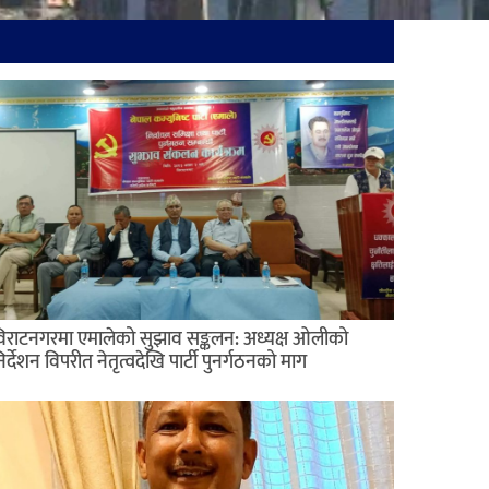
िराटनगरमा एमालेको सुझाव सङ्कलन: अध्यक्ष ओलीको
िर्देशन विपरीत नेतृत्वदेखि पार्टी पुनर्गठनको माग