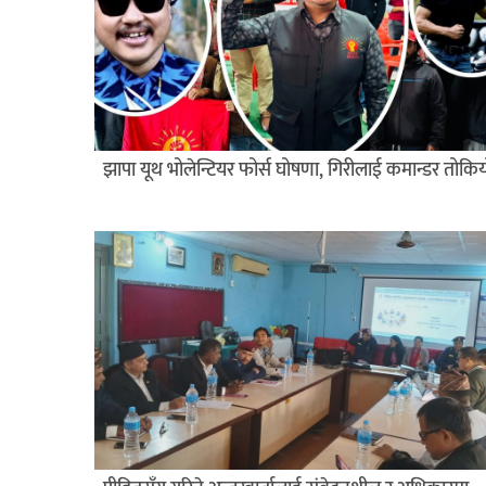
झापा यूथ भोलेन्टियर फोर्स घोषणा, गिरीलाई कमान्डर तोकि