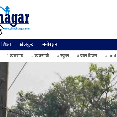
शिक्षा
खेलकुद
मनोरञ्जन
व्यवसाय
ब्यवसायी
स्कुल
बाल दिवस
uml