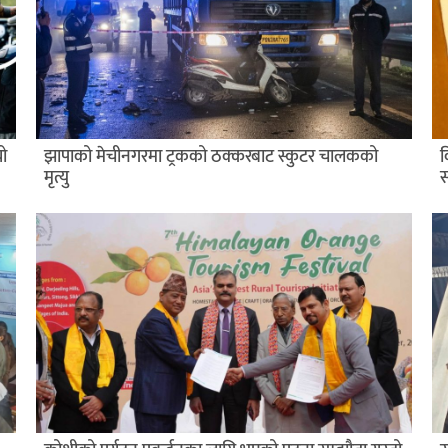
यो
​झापाको मेचीनगरमा ट्रकको ठक्करबाट स्कुटर चालकको
व
मृत्यु
स