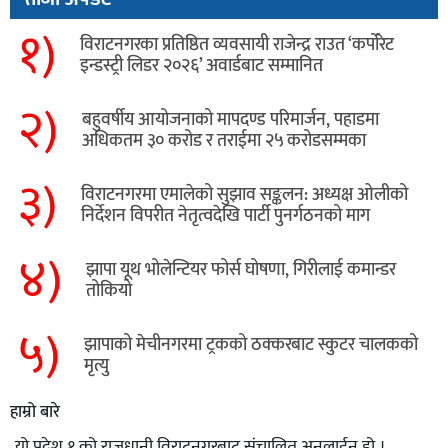
१)
विराटनगरका प्रतिष्ठित व्यवसायी राजेन्द्र राउत ‘कर्पोरेट
इन्डस्ट्री लिडर २०२६’ अवार्डबाट सम्मानित
२)
बहुवर्षीय आयोजनाको मापदण्ड परिमार्जन, पहाडमा
अधिकतम ३० करोड र तराईमा २५ करोडसम्मका
३)
विराटनगरमा एमालेको सुझाव सङ्कलन: अध्यक्ष ओलीको
निर्देशन विपरीत नेतृत्वदेखि पार्टी पुनर्गठनको माग
४)
झापा यूथ भोलेन्टियर फोर्स घोषणा, गिरीलाई कमान्डर
तोकियो
५)
​झापाको मेचीनगरमा ट्रकको ठक्करबाट स्कुटर चालकको
मृत्यु
हाम्रो बारे
यो प्रदेश १ को राजधानी विराटनगरबाट संचालित अनलाईन हो ।