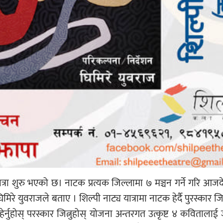
त्रा शुरु भएको छ। नाटक प्रत्यक जिल्लामा ७ मञ्चन गर्ने गरि आजद
िरे युवराजले बताए । शिल्पी नाट्य यात्रामा नाटक हेर्दै पुरस्कार ज
ेर्नुहोस् परस्कार जित्नुहोस् योजना अन्तरगत उत्कृष्ट ४ कविताला