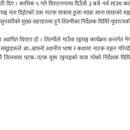
री दिए । कात्तिक ५ गते विराटनगरमा दिउँसो ३ बजे नर्थ साउथ क
ङ्गमञ्च नाम दिईएको उक्त नाटक यात्रामा ठुला माछा साना माछाको मञ्
र सुनसरीको मुख्य सहरहरुमा हुने शिल्पीका निर्देशक घिमिरे युवराज
्थापित थिएटर हो । शिल्पीले गाउँमा रङ्गमञ्च कार्यक्रम अन्तर्गत ने
ी समूहहरूले आ–आफ्नो स्थानीय भाषा र कथामा नाटक मञ्चन गरिरह
जिल्लामा पटक–पटक मुक्त रङ्गमञ्चको यात्रा गरेको निर्देशक घिमि
्न सकिन्छ भन्ने एउटा अभ्यास हो मुक्त रङ्गमञ्च । तीनतिर दर्शक राखेर म
िल्ने मञ्च निर्माणका सामग्री हुन्छन् । फलामका तीन वटा फ्रेममा क
को फ्रेमको चौडाई ८×८ फिट हुन्छ भने छेउ–छेउमा राखिएका फ्रेम 
किन्छ । वाद्यवादक छेउको सानो फ्रेम पछाडि बस्न सक्छन् । नाट्य मञ्
न सकिने तरिकाले बनाइएको हुन्छ । ‘हामी खुल्ला ठाउँलाई रङ्गमञ्च
िमा दर्शकहरू मञ्चको असाध्य नजिक र सम्मानित स्थानमा हुन्छन् । दर्