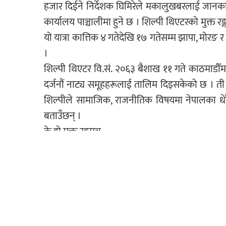
हजार दिईने निर्देशक घिमिरेले मकालुखबरलाई जानका
कार्यालय पाञ्चालीमा हुने छ । शिल्पी थिएटरको मुक्त र
यो यात्रा कात्तिक ४ गतेदेखि १७ गतेसम्म झापा, मोरङ 
।
शिल्पी थिएटर वि.सं. २०६३ बैशाख ११ गते काठमाडौँमा स
दर्जनौं नाट्य समूहहरूलाई तालिम दिइसकेको छ । त
शिल्पीले सामाजिक, राजनीतिक विषयमा नेपालका धेरै 
बताउँछन् ।
के हो मुक्त रङ्गमञ्च
खुल्ला ठाउँमा कसरी सिर्जनात्मक र स्वतन्त्र रङ्गकर्म गर
यस किसिमको नाट्य प्रस्तुतिमा सजिलै खोल्न र जोड्न म
राखेर कलाकारहरूका लागि नेपथ्य तयार गरिन्छ । बीच
हुन्छन् । तुना भएको पर्दा सजिलैसँग फ्रेममा बाँध्न स
सामग्रीहरू एकैछिनमा लगाउन सकिने र एकैछिनमा निकाल्
, निर्देशक युवराजले भने, यस किसिमको नाट्य प्रस्तुत