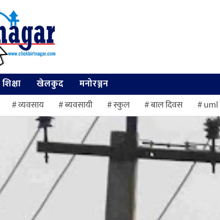
शिक्षा
खेलकुद
मनोरञ्जन
व्यवसाय
ब्यवसायी
स्कुल
बाल दिवस
uml