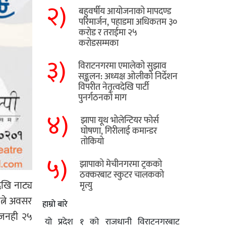
२)
बहुवर्षीय आयोजनाको मापदण्ड
परिमार्जन, पहाडमा अधिकतम ३०
करोड र तराईमा २५
करोडसम्मका
३)
विराटनगरमा एमालेको सुझाव
सङ्कलन: अध्यक्ष ओलीको निर्देशन
विपरीत नेतृत्वदेखि पार्टी
पुनर्गठनको माग
४)
झापा यूथ भोलेन्टियर फोर्स
घोषणा, गिरीलाई कमान्डर
तोकियो
५)
​झापाको मेचीनगरमा ट्रकको
ठक्करबाट स्कुटर चालकको
ेखि नाट्य
मृत्यु
ित्ने अवसर
हाम्रो बारे
ई जनही २५
यो प्रदेश १ को राजधानी विराटनगरबाट