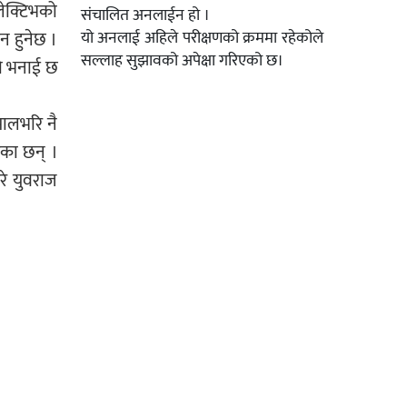
लेक्टिभको
संचालित अनलाईन हो ।
चन हुनेछ ।
यो अनलाई अहिले परीक्षणको क्रममा रहेकोले
सल्लाह सुझावको अपेक्षा गरिएको छ।
को भनाई छ
पालभरि नै
ेका छन् ।
रे युवराज
ञ्चन गरिने
ालो पर्दा
४×५ फिटका
चका यी सबै
 बनाउँछौं
शकका लागि