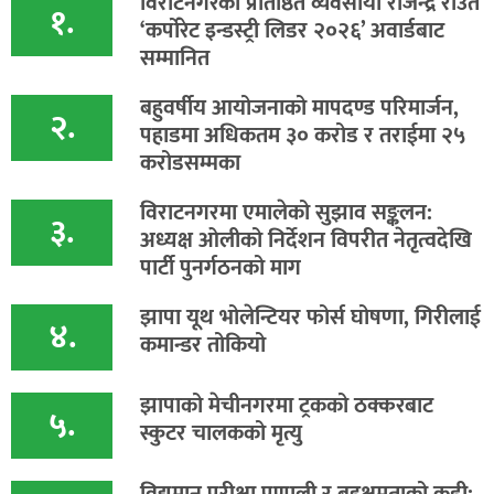
विराटनगरका प्रतिष्ठित व्यवसायी राजेन्द्र राउत
१.
‘कर्पोरेट इन्डस्ट्री लिडर २०२६’ अवार्डबाट
सम्मानित
बहुवर्षीय आयोजनाको मापदण्ड परिमार्जन,
२.
पहाडमा अधिकतम ३० करोड र तराईमा २५
करोडसम्मका
विराटनगरमा एमालेको सुझाव सङ्कलन:
३.
अध्यक्ष ओलीको निर्देशन विपरीत नेतृत्वदेखि
पार्टी पुनर्गठनको माग
झापा यूथ भोलेन्टियर फोर्स घोषणा, गिरीलाई
४.
कमान्डर तोकियो
​झापाको मेचीनगरमा ट्रकको ठक्करबाट
५.
स्कुटर चालकको मृत्यु
विद्यमान परीक्षा प्रणाली र बहुक्षमताको कडी: