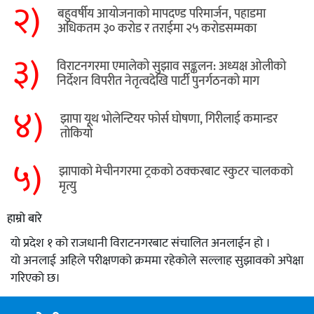
२)
बहुवर्षीय आयोजनाको मापदण्ड परिमार्जन, पहाडमा
अधिकतम ३० करोड र तराईमा २५ करोडसम्मका
३)
विराटनगरमा एमालेको सुझाव सङ्कलन: अध्यक्ष ओलीको
निर्देशन विपरीत नेतृत्वदेखि पार्टी पुनर्गठनको माग
४)
झापा यूथ भोलेन्टियर फोर्स घोषणा, गिरीलाई कमान्डर
तोकियो
५)
​झापाको मेचीनगरमा ट्रकको ठक्करबाट स्कुटर चालकको
मृत्यु
हाम्रो बारे
यो प्रदेश १ को राजधानी विराटनगरबाट संचालित अनलाईन हो ।
यो अनलाई अहिले परीक्षणको क्रममा रहेकोले सल्लाह सुझावको अपेक्षा
गरिएको छ।