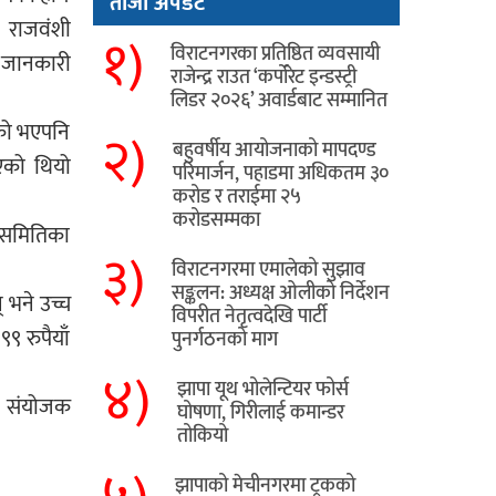
ताजा अपडेट
 राजवंशी
१)
विराटनगरका प्रतिष्ठित व्यवसायी
े जानकारी
राजेन्द्र राउत ‘कर्पोरेट इन्डस्ट्री
लिडर २०२६’ अवार्डबाट सम्मानित
ेको भएपनि
२)
बहुवर्षीय आयोजनाको मापदण्ड
एको थियो
परिमार्जन, पहाडमा अधिकतम ३०
करोड र तराईमा २५
करोडसम्मका
 समितिका
३)
विराटनगरमा एमालेको सुझाव
सङ्कलन: अध्यक्ष ओलीको निर्देशन
् भने उच्च
विपरीत नेतृत्वदेखि पार्टी
९ रुपैयाँ
पुनर्गठनको माग
४)
झापा यूथ भोलेन्टियर फोर्स
ा संयोजक
घोषणा, गिरीलाई कमान्डर
तोकियो
​झापाको मेचीनगरमा ट्रकको