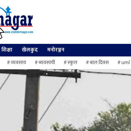
शिक्षा
खेलकुद
मनोरञ्जन
व्यवसाय
ब्यवसायी
स्कुल
बाल दिवस
uml