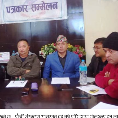
को छ । पाँचौँ संस्करण अन्तरगत दुई बर्ष पछि झापा गोल्डकप हुन ला