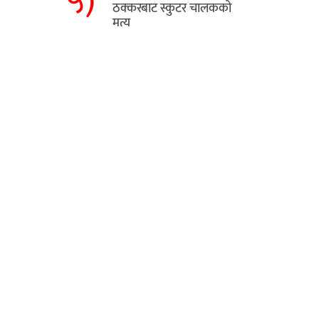
५)
ठक्करबाट स्कुटर चालकको
मृत्यु
हाम्रो बारे
यो प्रदेश १ को राजधानी विराटनगरबाट
संचालित अनलाईन हो ।
यो अनलाई अहिले परीक्षणको क्रममा रहेकोले
सल्लाह सुझावको अपेक्षा गरिएको छ।
ार्जन,