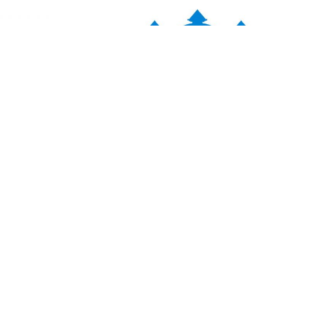
यहाँ कमेन्ट गर्नुहोस्
न्द्र राउत
बहुवर्षीय आयोजनाको मापदण्ड परिम