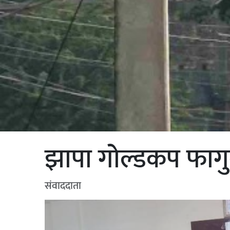
झापा गोल्डकप फागुन
संवाददाता