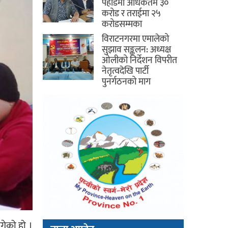
पहाडमा अधिकतम ३०
करोड र तराईमा २५
करोडसम्मका
विराटनगरमा एमालेको
सुझाव सङ्कलन: अध्यक्ष
ओलीको निर्देशन विपरीत
नेतृत्वदेखि पार्टी
पुनर्गठनको माग
गेको हो ।