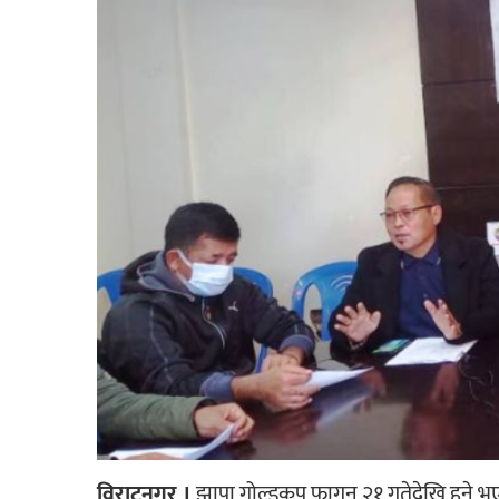
विराटनगर ।
झापा गोल्डकप फागुन २१ गतेदेखि हुने भए