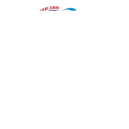
सम्बन्धित
विराटनगरका प्रतिष्ठित व्यवसायी राजे