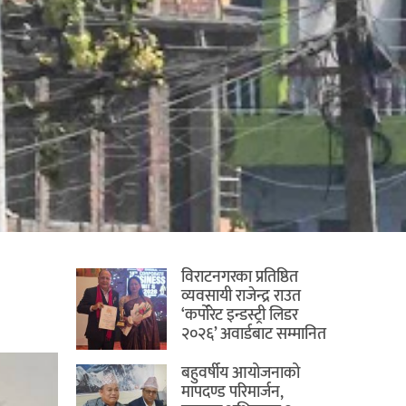
विराटनगरका प्रतिष्ठित
व्यवसायी राजेन्द्र राउत
‘कर्पोरेट इन्डस्ट्री लिडर
२०२६’ अवार्डबाट सम्मानित
बहुवर्षीय आयोजनाको
मापदण्ड परिमार्जन,