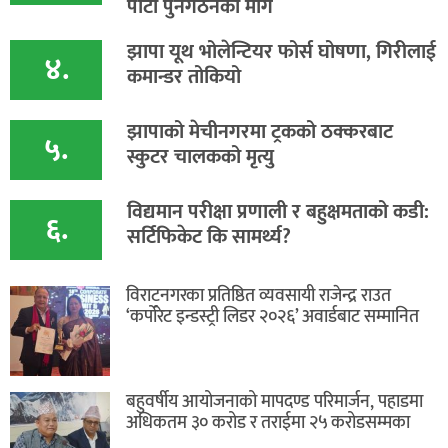
पार्टी पुनर्गठनको माग
झापा यूथ भोलेन्टियर फोर्स घोषणा, गिरीलाई
४.
कमान्डर तोकियो
​झापाको मेचीनगरमा ट्रकको ठक्करबाट
५.
स्कुटर चालकको मृत्यु
विद्यमान परीक्षा प्रणाली र बहुक्षमताको कडी:
६.
सर्टिफिकेट कि सामर्थ्य?
विराटनगरका प्रतिष्ठित व्यवसायी राजेन्द्र राउत
‘कर्पोरेट इन्डस्ट्री लिडर २०२६’ अवार्डबाट सम्मानित
बहुवर्षीय आयोजनाको मापदण्ड परिमार्जन, पहाडमा
अधिकतम ३० करोड र तराईमा २५ करोडसम्मका