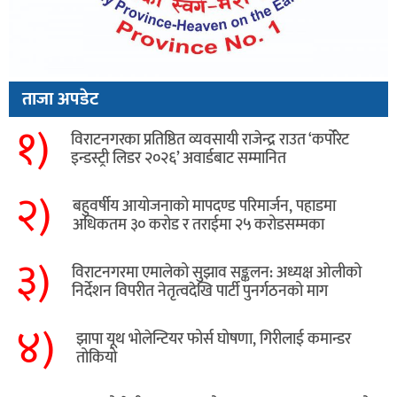
ताजा अपडेट
१)
विराटनगरका प्रतिष्ठित व्यवसायी राजेन्द्र राउत ‘कर्पोरेट
इन्डस्ट्री लिडर २०२६’ अवार्डबाट सम्मानित
२)
बहुवर्षीय आयोजनाको मापदण्ड परिमार्जन, पहाडमा
अधिकतम ३० करोड र तराईमा २५ करोडसम्मका
३)
विराटनगरमा एमालेको सुझाव सङ्कलन: अध्यक्ष ओलीको
निर्देशन विपरीत नेतृत्वदेखि पार्टी पुनर्गठनको माग
४)
झापा यूथ भोलेन्टियर फोर्स घोषणा, गिरीलाई कमान्डर
तोकियो