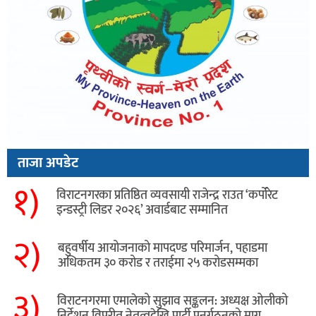
ताजा अपडेट
१)
विराटनगरका प्रतिष्ठित व्यवसायी राजेन्द्र राउत ‘कर्पोरेट
इन्डस्ट्री लिडर २०२६’ अवार्डबाट सम्मानित
२)
बहुवर्षीय आयोजनाको मापदण्ड परिमार्जन, पहाडमा
अधिकतम ३० करोड र तराईमा २५ करोडसम्मका
३)
विराटनगरमा एमालेको सुझाव सङ्कलन: अध्यक्ष ओलीको