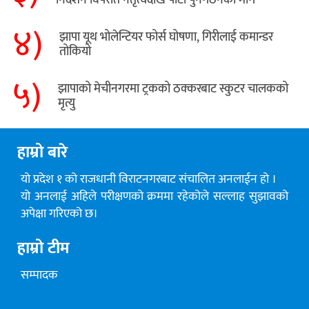
निर्देशन विपरीत नेतृत्वदेखि पार्टी पुनर्गठनको माग
४)
झापा यूथ भोलेन्टियर फोर्स घोषणा, गिरीलाई कमान्डर
तोकियो
५)
​झापाको मेचीनगरमा ट्रकको ठक्करबाट स्कुटर चालकको
मृत्यु
हाम्रो बारे
यो प्रदेश १ को राजधानी विराटनगरबाट संचालित अनलाईन हो ।
यो अनलाई अहिले परीक्षणको क्रममा रहेकोले सल्लाह सुझावको
अपेक्षा गरिएको छ।
हाम्रो टीम
सम्पादक