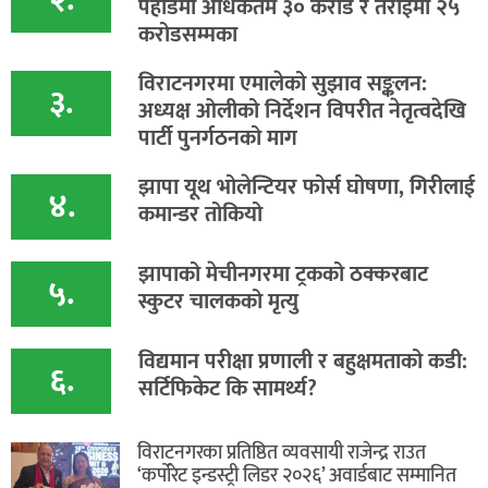
पहाडमा अधिकतम ३० करोड र तराईमा २५
करोडसम्मका
विराटनगरमा एमालेको सुझाव सङ्कलन:
३.
अध्यक्ष ओलीको निर्देशन विपरीत नेतृत्वदेखि
पार्टी पुनर्गठनको माग
झापा यूथ भोलेन्टियर फोर्स घोषणा, गिरीलाई
४.
कमान्डर तोकियो
​झापाको मेचीनगरमा ट्रकको ठक्करबाट
५.
स्कुटर चालकको मृत्यु
विद्यमान परीक्षा प्रणाली र बहुक्षमताको कडी:
६.
सर्टिफिकेट कि सामर्थ्य?
विराटनगरका प्रतिष्ठित व्यवसायी राजेन्द्र राउत
‘कर्पोरेट इन्डस्ट्री लिडर २०२६’ अवार्डबाट सम्मानित