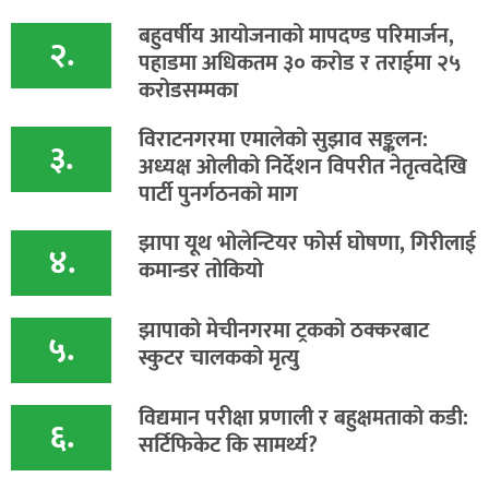
बहुवर्षीय आयोजनाको मापदण्ड परिमार्जन,
२.
पहाडमा अधिकतम ३० करोड र तराईमा २५
करोडसम्मका
विराटनगरमा एमालेको सुझाव सङ्कलन:
३.
अध्यक्ष ओलीको निर्देशन विपरीत नेतृत्वदेखि
पार्टी पुनर्गठनको माग
झापा यूथ भोलेन्टियर फोर्स घोषणा, गिरीलाई
४.
कमान्डर तोकियो
​झापाको मेचीनगरमा ट्रकको ठक्करबाट
५.
स्कुटर चालकको मृत्यु
विद्यमान परीक्षा प्रणाली र बहुक्षमताको कडी:
६.
सर्टिफिकेट कि सामर्थ्य?