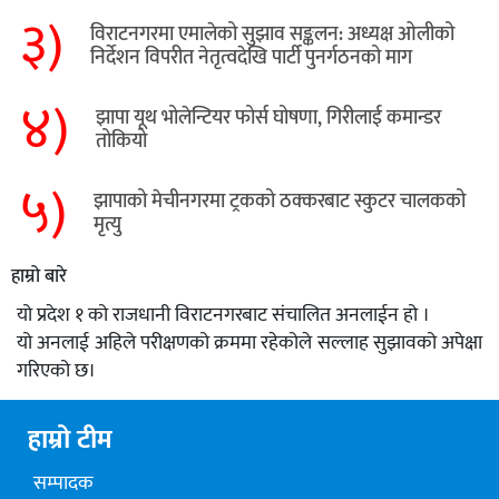
३)
विराटनगरमा एमालेको सुझाव सङ्कलन: अध्यक्ष ओलीको
निर्देशन विपरीत नेतृत्वदेखि पार्टी पुनर्गठनको माग
४)
झापा यूथ भोलेन्टियर फोर्स घोषणा, गिरीलाई कमान्डर
तोकियो
५)
​झापाको मेचीनगरमा ट्रकको ठक्करबाट स्कुटर चालकको
मृत्यु
हाम्रो बारे
यो प्रदेश १ को राजधानी विराटनगरबाट संचालित अनलाईन हो ।
यो अनलाई अहिले परीक्षणको क्रममा रहेकोले सल्लाह सुझावको अपेक्षा
गरिएको छ।
हाम्रो टीम
सम्पादक