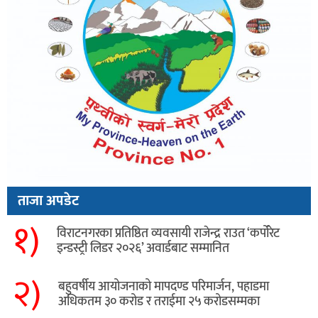
ताजा अपडेट
१)
विराटनगरका प्रतिष्ठित व्यवसायी राजेन्द्र राउत ‘कर्पोरेट
इन्डस्ट्री लिडर २०२६’ अवार्डबाट सम्मानित
२)
बहुवर्षीय आयोजनाको मापदण्ड परिमार्जन, पहाडमा
अधिकतम ३० करोड र तराईमा २५ करोडसम्मका