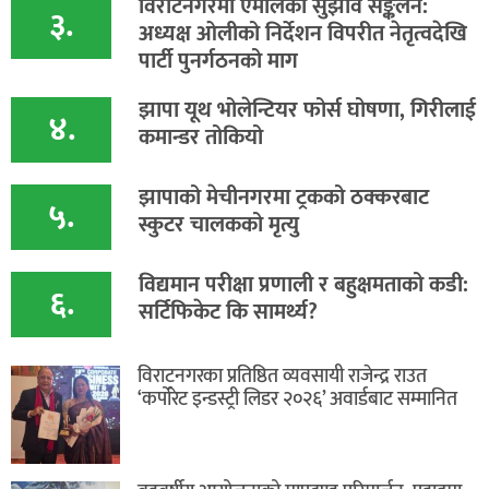
विराटनगरमा एमालेको सुझाव सङ्कलन:
३.
अध्यक्ष ओलीको निर्देशन विपरीत नेतृत्वदेखि
पार्टी पुनर्गठनको माग
झापा यूथ भोलेन्टियर फोर्स घोषणा, गिरीलाई
४.
कमान्डर तोकियो
​झापाको मेचीनगरमा ट्रकको ठक्करबाट
५.
स्कुटर चालकको मृत्यु
विद्यमान परीक्षा प्रणाली र बहुक्षमताको कडी:
६.
सर्टिफिकेट कि सामर्थ्य?
विराटनगरका प्रतिष्ठित व्यवसायी राजेन्द्र राउत
‘कर्पोरेट इन्डस्ट्री लिडर २०२६’ अवार्डबाट सम्मानित