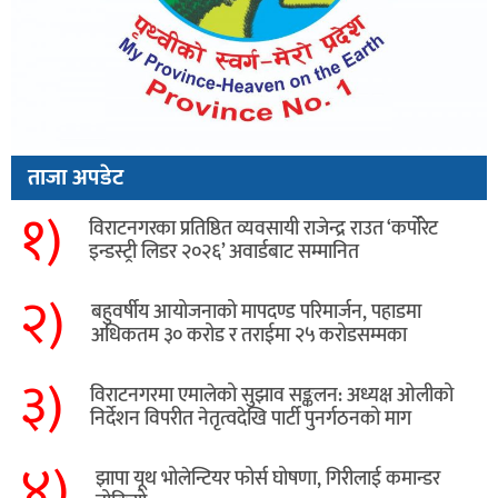
ताजा अपडेट
१)
विराटनगरका प्रतिष्ठित व्यवसायी राजेन्द्र राउत ‘कर्पोरेट
इन्डस्ट्री लिडर २०२६’ अवार्डबाट सम्मानित
२)
बहुवर्षीय आयोजनाको मापदण्ड परिमार्जन, पहाडमा
अधिकतम ३० करोड र तराईमा २५ करोडसम्मका
३)
विराटनगरमा एमालेको सुझाव सङ्कलन: अध्यक्ष ओलीको
निर्देशन विपरीत नेतृत्वदेखि पार्टी पुनर्गठनको माग
४)
झापा यूथ भोलेन्टियर फोर्स घोषणा, गिरीलाई कमान्डर