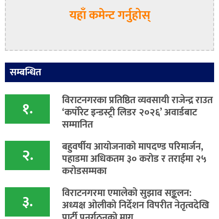
यहाँ कमेन्ट गर्नुहोस्
सम्बन्धित
विराटनगरका प्रतिष्ठित व्यवसायी राजेन्द्र राउत
१.
‘कर्पोरेट इन्डस्ट्री लिडर २०२६’ अवार्डबाट
सम्मानित
बहुवर्षीय आयोजनाको मापदण्ड परिमार्जन,
२.
पहाडमा अधिकतम ३० करोड र तराईमा २५
करोडसम्मका
विराटनगरमा एमालेको सुझाव सङ्कलन:
३.
अध्यक्ष ओलीको निर्देशन विपरीत नेतृत्वदेखि
पार्टी पुनर्गठनको माग