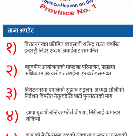
ताजा अपडेट
१)
विराटनगरका प्रतिष्ठित व्यवसायी राजेन्द्र राउत ‘कर्पोरेट
इन्डस्ट्री लिडर २०२६’ अवार्डबाट सम्मानित
२)
बहुवर्षीय आयोजनाको मापदण्ड परिमार्जन, पहाडमा
अधिकतम ३० करोड र तराईमा २५ करोडसम्मका
३)
विराटनगरमा एमालेको सुझाव सङ्कलन: अध्यक्ष ओलीको
निर्देशन विपरीत नेतृत्वदेखि पार्टी पुनर्गठनको माग
४)
झापा यूथ भोलेन्टियर फोर्स घोषणा, गिरीलाई कमान्डर
तोकियो
​झापाको मेचीनगरमा ट्रकको ठक्करबाट स्कुटर चालकको