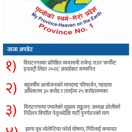
ताजा अपडेट
१)
विराटनगरका प्रतिष्ठित व्यवसायी राजेन्द्र राउत ‘कर्पोरेट
इन्डस्ट्री लिडर २०२६’ अवार्डबाट सम्मानित
२)
बहुवर्षीय आयोजनाको मापदण्ड परिमार्जन, पहाडमा
अधिकतम ३० करोड र तराईमा २५ करोडसम्मका
३)
विराटनगरमा एमालेको सुझाव सङ्कलन: अध्यक्ष ओलीको
निर्देशन विपरीत नेतृत्वदेखि पार्टी पुनर्गठनको माग
झापा यूथ भोलेन्टियर फोर्स घोषणा, गिरीलाई कमान्डर