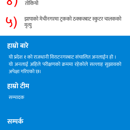
४)
तोकियो
५)
​झापाको मेचीनगरमा ट्रकको ठक्करबाट स्कुटर चालकको
मृत्यु
हाम्रो बारे
यो प्रदेश १ को राजधानी विराटनगरबाट संचालित अनलाईन हो ।
यो अनलाई अहिले परीक्षणको क्रममा रहेकोले सल्लाह सुझावको
अपेक्षा गरिएको छ।
हाम्रो टीम
सम्पादक
सम्पर्क