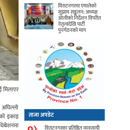
विराटनगरमा एमालेको
सुझाव सङ्कलन: अध्यक्ष
ओलीको निर्देशन विपरीत
नेतृत्वदेखि पार्टी
पुनर्गठनको माग
ाई मिलाएर
े अघिल्लो
ताजा अपडेट
ंघको इकाइ
धिबेशनमा
विराटनगरका प्रतिष्ठित व्यवसायी