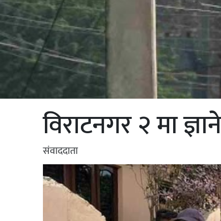
विराटनगर २ मा ज्ञानेश
संवाददाता