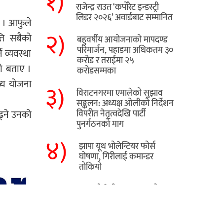
१)
राजेन्द्र राउत ‘कर्पोरेट इन्डस्ट्री
लिडर २०२६’ अवार्डबाट सम्मानित
् । आफुले
२)
ति सबैको
बहुवर्षीय आयोजनाको मापदण्ड
परिमार्जन, पहाडमा अधिकतम ३०
े व्यवस्था
करोड र तराईमा २५
को बताए ।
करोडसम्मका
ख्य योजना
३)
विराटनगरमा एमालेको सुझाव
सङ्कलन: अध्यक्ष ओलीको निर्देशन
ढ्ने उनको
विपरीत नेतृत्वदेखि पार्टी
पुनर्गठनको माग
४)
झापा यूथ भोलेन्टियर फोर्स
घोषणा, गिरीलाई कमान्डर
तोकियो
५)
​झापाको मेचीनगरमा ट्रकको
ठक्करबाट स्कुटर चालकको
मृत्यु