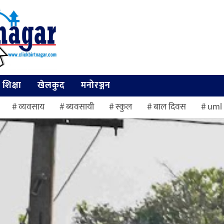
शिक्षा
खेलकुद
मनोरञ्जन
व्यवसाय
ब्यवसायी
स्कुल
बाल दिवस
uml