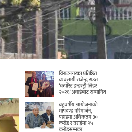
विराटनगरका प्रतिष्ठित
व्यवसायी राजेन्द्र राउत
‘कर्पोरेट इन्डस्ट्री लिडर
२०२६’ अवार्डबाट सम्मानित
बहुवर्षीय आयोजनाको
मापदण्ड परिमार्जन,
पहाडमा अधिकतम ३०
करोड र तराईमा २५
करोडसम्मका