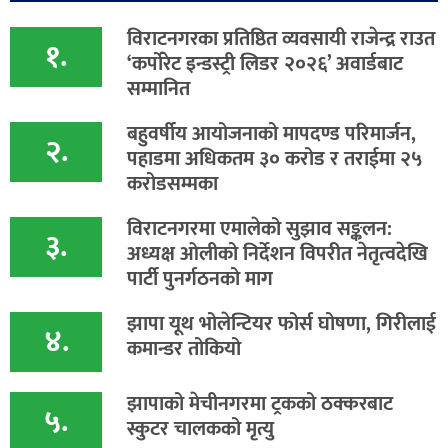
विराटनगरका प्रतिष्ठित व्यवसायी राजेन्द्र राउत
१.
‘कर्पोरेट इन्डस्ट्री लिडर २०२६’ अवार्डबाट
सम्मानित
बहुवर्षीय आयोजनाको मापदण्ड परिमार्जन,
२.
पहाडमा अधिकतम ३० करोड र तराईमा २५
करोडसम्मका
विराटनगरमा एमालेको सुझाव सङ्कलन:
३.
अध्यक्ष ओलीको निर्देशन विपरीत नेतृत्वदेखि
पार्टी पुनर्गठनको माग
झापा यूथ भोलेन्टियर फोर्स घोषणा, गिरीलाई
४.
कमान्डर तोकियो
​झापाको मेचीनगरमा ट्रकको ठक्करबाट
५.
स्कुटर चालकको मृत्यु