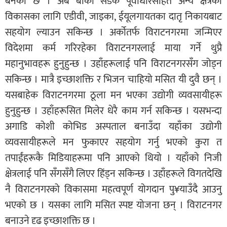
बनेको छ । अब बाँकी सडक पूर्वाधारसहित अन्य क्षेत्रको
विकासका लागि एडीवी, जाइका, ईयूलगायतका दातृ निकायबाट
सहयोग ल्याउन सकिन्छ । अर्कोतर्फ विराटनगरमा जन्मिएर
विदेशमा कर्म गरिरहेका विराटनगरलाई माया गर्ने थुप्रै
महानुभावहरू हुनुहुन्छ । उहाँहरूलाई पनि विराटनगरसँग जोड्न
सकिन्छ । मात्रै इच्छाशक्ति र भिजन चाहियो मसित यी दुवै छन् ।
यसबाहेक विराटनगरमा ठूला मन भएका उद्योगी व्यवसायीहरू
हुनुहुन्छ । उहाँहरूसित मिलेर धेरै काम गर्न सकिन्छ । यसभन्दा
अगाडि कोशी कोभिड अस्पताल बनाउँदा यहाँका उद्योगी
व्यवसायीहरूले मन फुकाएर सहयोग गर्नु भएको कुरा त
तपाईंहरूकै मिडियाहरूमा पनि आएको थियो । यहाँको निजी
क्षेत्रलाई पनि सँगसँगै लिएर हिंड्न सकिन्छ । उहाँहरूले विगतदेखि
नै विराटनगरको विकासमा महत्वपूर्ण योगदान पु¥याउँदै आउनु
भएको छ । यसका लागि मसित स्पष्ट योजना छन् । विराटनगर
बनाउने दृढ इच्छाशक्ति छ ।