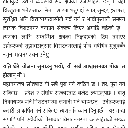
खेलकुद, उद्योग व्यवसाय सबै क्षेत्रका एजेण्डाहरू छन् । यहाँ
विस्तृतमा भनेर साध्य छैन । सारमा भन्नुपर्दा सफा, सुन्दर, हराभरा,
सुरक्षित अनि विराटनगरवासीले गर्व गर्न र भावीपुस्ताले सम्झन
लायक विराटनगर बनाउने संकल्प लिएर अगाडि बढेको छु ।
त्यसका लागि सम्बन्धित क्षेत्रका विज्ञहरूको टिम बनाएर
उहाँहरूको सुझावअनुसार विराटनगरलाई पाँच वर्षभित्र मुलुककै
नमुना महानगर बनाउनेछु ।
यति धेरै योजना सुनाउनु भयो, यी सबै आश्वासनका पोका त
होलान् नी ?
महानगरको स्रोतबाट यी सबै पूरा गर्न कठिन छ । तर, पूरा गर्न
सकिन्छ । प्रदेश र संघीय सरकारबाट बजेट ल्याउनुपर्छ । दातृ
निकायहरू पनि विराटनगरमा लगानी गर्न चाहन्छन् । उनीहरूलाई
कसरी आकर्षित गर्न सकिन्छ त्यसतर्फ ध्यान दिनुपर्छ । यसभन्दा
अगाडि पनि एडीवीको पैसाबाट विराटनगरमा ढलसहितको सडक