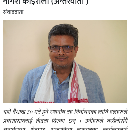
नागेश कोइराला (अन्तरवार्ता )
संवाददाता
यही वैशाख ३० गते हुने स्थानीय तह निर्वाचनका लागि दलहरुले
प्रचारप्रसारलाई तीव्रता दिएका छन् । उनीहरुले घरदैलोसँगै
चुनावीसभा, भेटघाट, अन्तरक्रिया लगायतका कार्यक्रमलाई