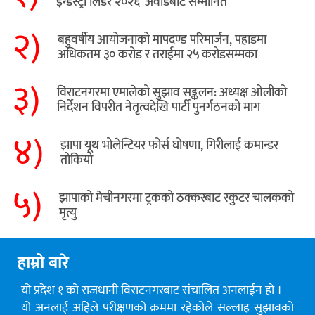
इन्डस्ट्री लिडर २०२६’ अवार्डबाट सम्मानित
२)
बहुवर्षीय आयोजनाको मापदण्ड परिमार्जन, पहाडमा
अधिकतम ३० करोड र तराईमा २५ करोडसम्मका
३)
विराटनगरमा एमालेको सुझाव सङ्कलन: अध्यक्ष ओलीको
निर्देशन विपरीत नेतृत्वदेखि पार्टी पुनर्गठनको माग
४)
झापा यूथ भोलेन्टियर फोर्स घोषणा, गिरीलाई कमान्डर
तोकियो
५)
​झापाको मेचीनगरमा ट्रकको ठक्करबाट स्कुटर चालकको
मृत्यु
हाम्रो बारे
यो प्रदेश १ को राजधानी विराटनगरबाट संचालित अनलाईन हो ।
यो अनलाई अहिले परीक्षणको क्रममा रहेकोले सल्लाह सुझावको