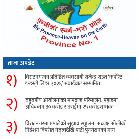
ताजा अपडेट
१)
विराटनगरका प्रतिष्ठित व्यवसायी राजेन्द्र राउत ‘कर्पोरेट
इन्डस्ट्री लिडर २०२६’ अवार्डबाट सम्मानित
२)
बहुवर्षीय आयोजनाको मापदण्ड परिमार्जन, पहाडमा
अधिकतम ३० करोड र तराईमा २५ करोडसम्मका
३)
विराटनगरमा एमालेको सुझाव सङ्कलन: अध्यक्ष ओलीको
निर्देशन विपरीत नेतृत्वदेखि पार्टी पुनर्गठनको माग