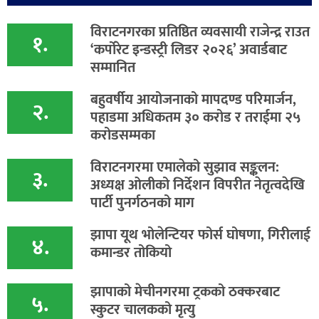
विराटनगरका प्रतिष्ठित व्यवसायी राजेन्द्र राउत
१.
‘कर्पोरेट इन्डस्ट्री लिडर २०२६’ अवार्डबाट
सम्मानित
बहुवर्षीय आयोजनाको मापदण्ड परिमार्जन,
२.
पहाडमा अधिकतम ३० करोड र तराईमा २५
करोडसम्मका
विराटनगरमा एमालेको सुझाव सङ्कलन:
३.
अध्यक्ष ओलीको निर्देशन विपरीत नेतृत्वदेखि
पार्टी पुनर्गठनको माग
झापा यूथ भोलेन्टियर फोर्स घोषणा, गिरीलाई
४.
कमान्डर तोकियो
​झापाको मेचीनगरमा ट्रकको ठक्करबाट
५.
स्कुटर चालकको मृत्यु