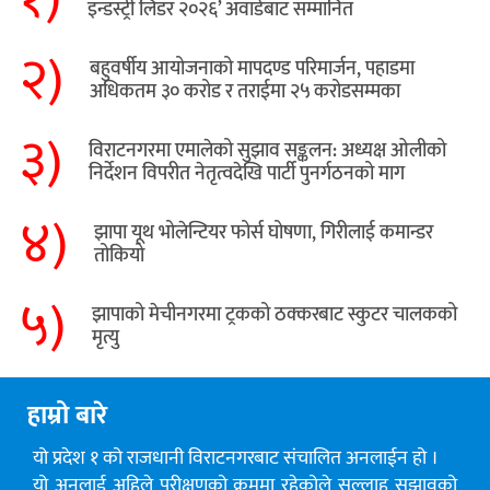
इन्डस्ट्री लिडर २०२६’ अवार्डबाट सम्मानित
२)
बहुवर्षीय आयोजनाको मापदण्ड परिमार्जन, पहाडमा
अधिकतम ३० करोड र तराईमा २५ करोडसम्मका
३)
विराटनगरमा एमालेको सुझाव सङ्कलन: अध्यक्ष ओलीको
निर्देशन विपरीत नेतृत्वदेखि पार्टी पुनर्गठनको माग
४)
झापा यूथ भोलेन्टियर फोर्स घोषणा, गिरीलाई कमान्डर
तोकियो
५)
​झापाको मेचीनगरमा ट्रकको ठक्करबाट स्कुटर चालकको
मृत्यु
हाम्रो बारे
यो प्रदेश १ को राजधानी विराटनगरबाट संचालित अनलाईन हो ।
यो अनलाई अहिले परीक्षणको क्रममा रहेकोले सल्लाह सुझावको