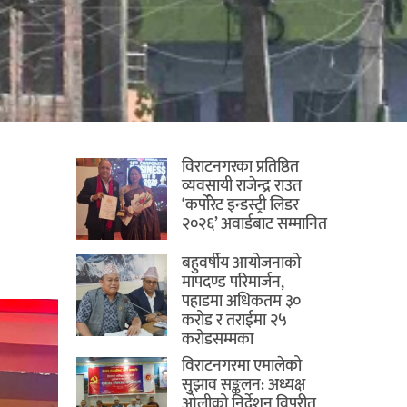
विराटनगरका प्रतिष्ठित
व्यवसायी राजेन्द्र राउत
‘कर्पोरेट इन्डस्ट्री लिडर
२०२६’ अवार्डबाट सम्मानित
बहुवर्षीय आयोजनाको
मापदण्ड परिमार्जन,
पहाडमा अधिकतम ३०
करोड र तराईमा २५
करोडसम्मका
विराटनगरमा एमालेको
सुझाव सङ्कलन: अध्यक्ष
ओलीको निर्देशन विपरीत