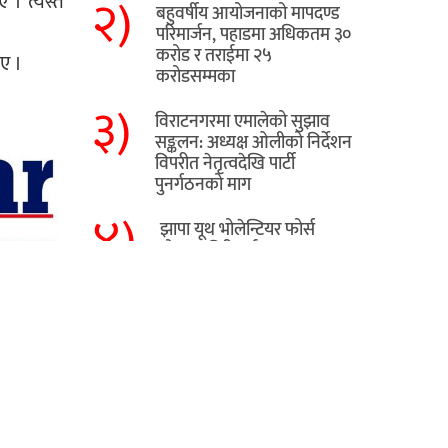
२)
। त्यस्तै
बहुवर्षीय आयोजनाको मापदण्ड
परिमार्जन, पहाडमा अधिकतम ३०
करोड र तराईमा २५
ाए ।
करोडसम्मका
३)
विराटनगरमा एमालेको सुझाव
सङ्कलन: अध्यक्ष ओलीको निर्देशन
विपरीत नेतृत्वदेखि पार्टी
पुनर्गठनको माग
४)
झापा यूथ भोलेन्टियर फोर्स
घोषणा, गिरीलाई कमान्डर
तोकियो
५)
​झापाको मेचीनगरमा ट्रकको
ठक्करबाट स्कुटर चालकको
मृत्यु
हाम्रो बारे
यो प्रदेश १ को राजधानी विराटनगरबाट