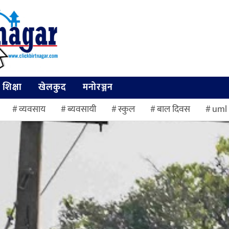
शिक्षा
खेलकुद
मनोरञ्जन
व्यवसाय
ब्यवसायी
स्कुल
बाल दिवस
uml