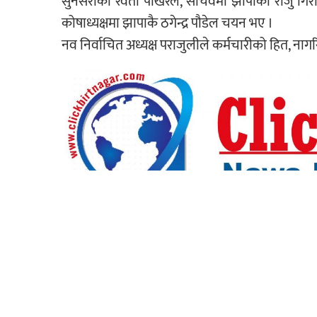
सुनसरीका रेवती पोखरेल, सचिवमा झापाका राजु गिरी,
कोषाध्यक्षमा झापाकै ठगेन्द्र पौडेल चयन भए ।
नव निर्वाचित अध्यक्ष पराजुलीले कर्मचारीको हित, ना