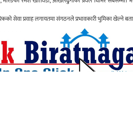
 मोरङका रमेश खतिवडा, ओखलढुंगाका प्रवल घिमिरे सर्बसम्मत भए 
गरिकको सेवा प्रवाह लगायतमा संगठनले प्रभावकारी भुमिका खेल्ने बत
यहाँ कमेन्ट गर्नुहोस्