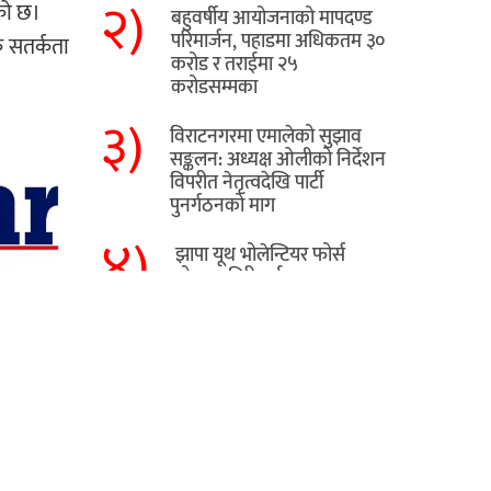
२)
एको छ।
बहुवर्षीय आयोजनाको मापदण्ड
परिमार्जन, पहाडमा अधिकतम ३०
क सतर्कता
करोड र तराईमा २५
करोडसम्मका
३)
विराटनगरमा एमालेको सुझाव
सङ्कलन: अध्यक्ष ओलीको निर्देशन
विपरीत नेतृत्वदेखि पार्टी
पुनर्गठनको माग
४)
झापा यूथ भोलेन्टियर फोर्स
घोषणा, गिरीलाई कमान्डर
तोकियो
५)
​झापाको मेचीनगरमा ट्रकको
ठक्करबाट स्कुटर चालकको
मृत्यु
हाम्रो बारे
यो प्रदेश १ को राजधानी विराटनगरबाट