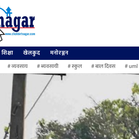
शिक्षा
खेलकुद
मनोरञ्जन
व्यवसाय
ब्यवसायी
स्कुल
बाल दिवस
uml