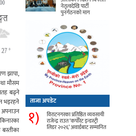
नेतृत्वदेखि पार्टी
पुनर्गठनको माग
ारण झापा,
 तथा मौसम
सतह बढ्ने
ताजा अपडेट
ान भइरहने
१)
ता अपनाउन
विराटनगरका प्रतिष्ठित व्यवसायी
 किनारका
राजेन्द्र राउत ‘कर्पोरेट इन्डस्ट्री
लिडर २०२६’ अवार्डबाट सम्मानित
ो बस्तीका