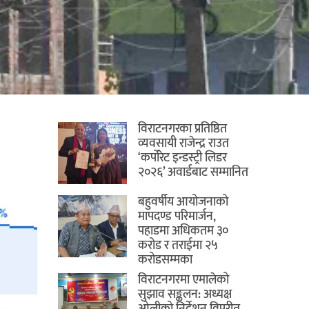
विराटनगरका प्रतिष्ठित
व्यवसायी राजेन्द्र राउत
‘कर्पोरेट इन्डस्ट्री लिडर
२०२६’ अवार्डबाट सम्मानित
बहुवर्षीय आयोजनाको
मापदण्ड परिमार्जन,
पहाडमा अधिकतम ३०
करोड र तराईमा २५
करोडसम्मका
विराटनगरमा एमालेको
सुझाव सङ्कलन: अध्यक्ष
ओलीको निर्देशन विपरीत