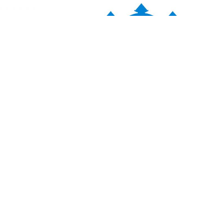
यहाँ कमेन्ट गर्नुहोस्
न्द्र राउत
बहुवर्षीय आयोजनाको मापदण्ड परिम