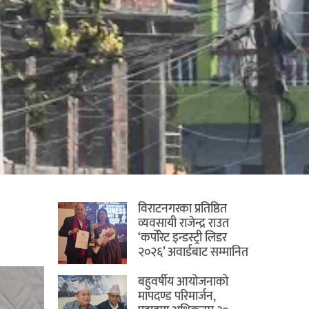
विराटनगरका प्रतिष्ठित
व्यवसायी राजेन्द्र राउत
‘कर्पोरेट इन्डस्ट्री लिडर
२०२६’ अवार्डबाट सम्मानित
बहुवर्षीय आयोजनाको
मापदण्ड परिमार्जन,