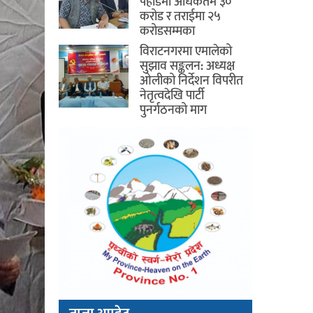
पहाडमा अधिकतम ३०
करोड र तराईमा २५
करोडसम्मका
विराटनगरमा एमालेको
सुझाव सङ्कलन: अध्यक्ष
ओलीको निर्देशन विपरीत
नेतृत्वदेखि पार्टी
पुनर्गठनको माग