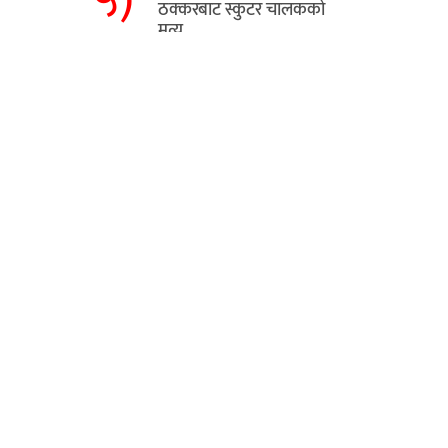
ठक्करबाट स्कुटर चालकको
मृत्यु
हाम्रो बारे
यो प्रदेश १ को राजधानी विराटनगरबाट
संचालित अनलाईन हो ।
यो अनलाई अहिले परीक्षणको क्रममा रहेकोले
सल्लाह सुझावको अपेक्षा गरिएको छ।
ार्जन,