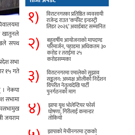
ताजा अपडेट
१)
विराटनगरका प्रतिष्ठित व्यवसायी
राजेन्द्र राउत ‘कर्पोरेट इन्डस्ट्री
सचिवालयमा
लिडर २०२६’ अवार्डबाट सम्मानित
न खातुनले
२)
बहुवर्षीय आयोजनाको मापदण्ड
मुखले सपथ
परिमार्जन, पहाडमा अधिकतम ३०
करोड र तराईमा २५
करोडसम्मका
्रदेश सभा
३)
ार १५ गते
विराटनगरमा एमालेको सुझाव
सङ्कलन: अध्यक्ष ओलीको निर्देशन
विपरीत नेतृत्वदेखि पार्टी
 । नेकपा
पुनर्गठनको माग
देश सभामा
४)
झापा यूथ भोलेन्टियर फोर्स
 उपसभामुख
घोषणा, गिरीलाई कमान्डर
्री जयराम
तोकियो
५)
​झापाको मेचीनगरमा ट्रकको