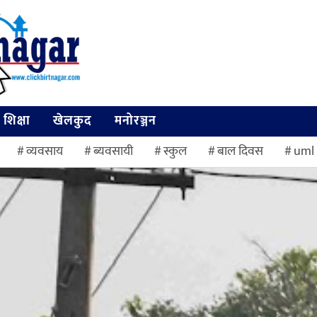
शिक्षा
खेलकुद
मनोरञ्जन
व्यवसाय
ब्यवसायी
स्कुल
बाल दिवस
uml