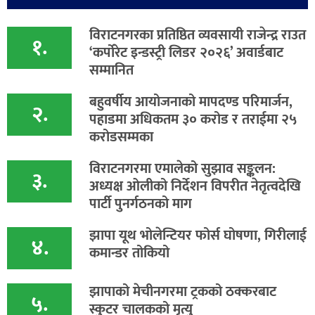
विराटनगरका प्रतिष्ठित व्यवसायी राजेन्द्र राउत
१.
‘कर्पोरेट इन्डस्ट्री लिडर २०२६’ अवार्डबाट
सम्मानित
बहुवर्षीय आयोजनाको मापदण्ड परिमार्जन,
२.
पहाडमा अधिकतम ३० करोड र तराईमा २५
करोडसम्मका
विराटनगरमा एमालेको सुझाव सङ्कलन:
३.
अध्यक्ष ओलीको निर्देशन विपरीत नेतृत्वदेखि
पार्टी पुनर्गठनको माग
झापा यूथ भोलेन्टियर फोर्स घोषणा, गिरीलाई
४.
कमान्डर तोकियो
​झापाको मेचीनगरमा ट्रकको ठक्करबाट
५.
स्कुटर चालकको मृत्यु