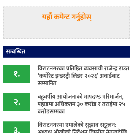
यहाँ कमेन्ट गर्नुहोस्
सम्बन्धित
विराटनगरका प्रतिष्ठित व्यवसायी राजेन्द्र राउत
१.
‘कर्पोरेट इन्डस्ट्री लिडर २०२६’ अवार्डबाट
सम्मानित
बहुवर्षीय आयोजनाको मापदण्ड परिमार्जन,
२.
पहाडमा अधिकतम ३० करोड र तराईमा २५
करोडसम्मका
विराटनगरमा एमालेको सुझाव सङ्कलन:
३.
अध्यक्ष ओलीको निर्देशन विपरीत नेतृत्वदेखि