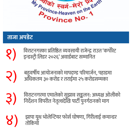
ताजा अपडेट
१)
विराटनगरका प्रतिष्ठित व्यवसायी राजेन्द्र राउत ‘कर्पोरेट
इन्डस्ट्री लिडर २०२६’ अवार्डबाट सम्मानित
२)
बहुवर्षीय आयोजनाको मापदण्ड परिमार्जन, पहाडमा
अधिकतम ३० करोड र तराईमा २५ करोडसम्मका
३)
विराटनगरमा एमालेको सुझाव सङ्कलन: अध्यक्ष ओलीको
निर्देशन विपरीत नेतृत्वदेखि पार्टी पुनर्गठनको माग
४)
झापा यूथ भोलेन्टियर फोर्स घोषणा, गिरीलाई कमान्डर
तोकियो