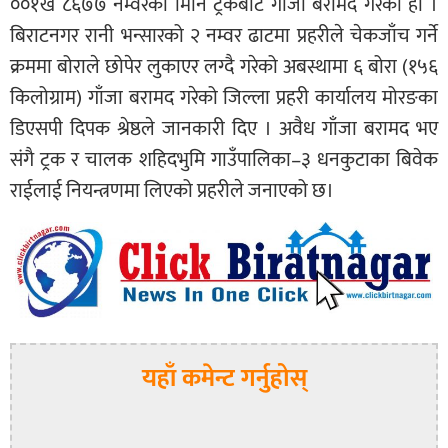
००१ख ८६७७ नम्वरको मिनि ट्रकबाट गाँजा बरामद गरेको हो ।
बिराटनगर रानी भन्सारको २ नम्वर ढाटमा प्रहरीले चेकजाँच गर्ने
क्रममा बोराले छोपेर लुकाएर लग्दै गरेको अबस्थामा ६ बोरा (१५६
किलोग्राम) गाँजा बरामद गरेको जिल्ला प्रहरी कार्यालय मोरङका
डिएसपी दिपक श्रेष्ठले जानकारी दिए । अवैध गाँजा बरामद भए
संगै ट्रक र चालक शहिदभुमि गाउँपालिका–३ धनकुटाका बिवेक
राईलाई नियन्त्रणमा लिएको प्रहरीले जनाएको छ।
यहाँ कमेन्ट गर्नुहोस्