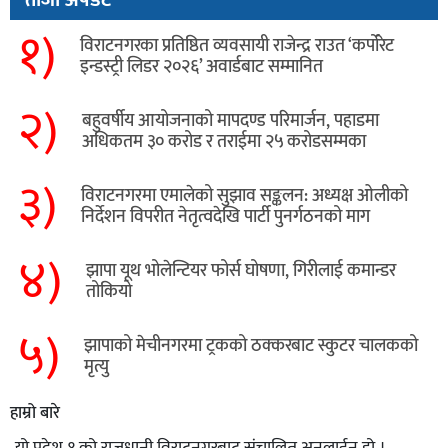
१)
विराटनगरका प्रतिष्ठित व्यवसायी राजेन्द्र राउत ‘कर्पोरेट
इन्डस्ट्री लिडर २०२६’ अवार्डबाट सम्मानित
२)
बहुवर्षीय आयोजनाको मापदण्ड परिमार्जन, पहाडमा
अधिकतम ३० करोड र तराईमा २५ करोडसम्मका
३)
विराटनगरमा एमालेको सुझाव सङ्कलन: अध्यक्ष ओलीको
निर्देशन विपरीत नेतृत्वदेखि पार्टी पुनर्गठनको माग
४)
झापा यूथ भोलेन्टियर फोर्स घोषणा, गिरीलाई कमान्डर
तोकियो
५)
​झापाको मेचीनगरमा ट्रकको ठक्करबाट स्कुटर चालकको
मृत्यु
हाम्रो बारे
यो प्रदेश १ को राजधानी विराटनगरबाट संचालित अनलाईन हो ।