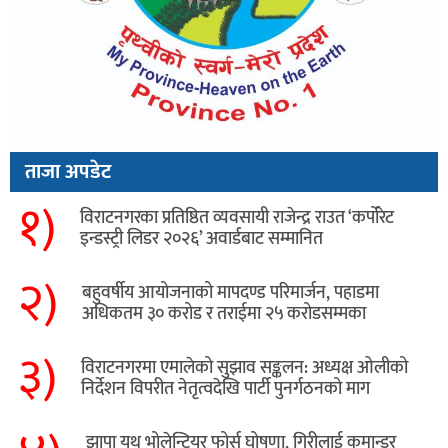
ताजा अपडेट
१)
विराटनगरका प्रतिष्ठित व्यवसायी राजेन्द्र राउत ‘कर्पोरेट
इन्डस्ट्री लिडर २०२६’ अवार्डबाट सम्मानित
२)
बहुवर्षीय आयोजनाको मापदण्ड परिमार्जन, पहाडमा
अधिकतम ३० करोड र तराईमा २५ करोडसम्मका
३)
विराटनगरमा एमालेको सुझाव सङ्कलन: अध्यक्ष ओलीको
निर्देशन विपरीत नेतृत्वदेखि पार्टी पुनर्गठनको माग
झापा यूथ भोलेन्टियर फोर्स घोषणा, गिरीलाई कमान्डर