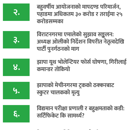
बहुवर्षीय आयोजनाको मापदण्ड परिमार्जन,
२.
पहाडमा अधिकतम ३० करोड र तराईमा २५
करोडसम्मका
विराटनगरमा एमालेको सुझाव सङ्कलन:
३.
अध्यक्ष ओलीको निर्देशन विपरीत नेतृत्वदेखि
पार्टी पुनर्गठनको माग
झापा यूथ भोलेन्टियर फोर्स घोषणा, गिरीलाई
४.
कमान्डर तोकियो
​झापाको मेचीनगरमा ट्रकको ठक्करबाट
५.
स्कुटर चालकको मृत्यु
विद्यमान परीक्षा प्रणाली र बहुक्षमताको कडी:
६.
सर्टिफिकेट कि सामर्थ्य?