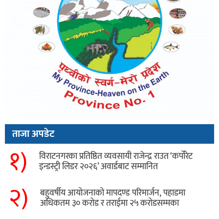
ताजा अपडेट
१)
विराटनगरका प्रतिष्ठित व्यवसायी राजेन्द्र राउत ‘कर्पोरेट
इन्डस्ट्री लिडर २०२६’ अवार्डबाट सम्मानित
२)
बहुवर्षीय आयोजनाको मापदण्ड परिमार्जन, पहाडमा
अधिकतम ३० करोड र तराईमा २५ करोडसम्मका