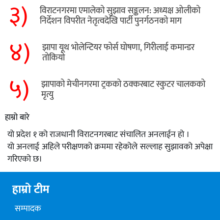
३)
विराटनगरमा एमालेको सुझाव सङ्कलन: अध्यक्ष ओलीको
निर्देशन विपरीत नेतृत्वदेखि पार्टी पुनर्गठनको माग
४)
झापा यूथ भोलेन्टियर फोर्स घोषणा, गिरीलाई कमान्डर
तोकियो
५)
​झापाको मेचीनगरमा ट्रकको ठक्करबाट स्कुटर चालकको
मृत्यु
हाम्रो बारे
यो प्रदेश १ को राजधानी विराटनगरबाट संचालित अनलाईन हो ।
यो अनलाई अहिले परीक्षणको क्रममा रहेकोले सल्लाह सुझावको अपेक्षा
गरिएको छ।
हाम्रो टीम
सम्पादक