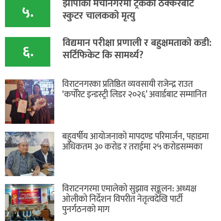
​झापाको मेचीनगरमा ट्रकको ठक्करबाट
५.
स्कुटर चालकको मृत्यु
विद्यमान परीक्षा प्रणाली र बहुक्षमताको कडी:
६.
सर्टिफिकेट कि सामर्थ्य?
विराटनगरका प्रतिष्ठित व्यवसायी राजेन्द्र राउत
‘कर्पोरेट इन्डस्ट्री लिडर २०२६’ अवार्डबाट सम्मानित
बहुवर्षीय आयोजनाको मापदण्ड परिमार्जन, पहाडमा
अधिकतम ३० करोड र तराईमा २५ करोडसम्मका
विराटनगरमा एमालेको सुझाव सङ्कलन: अध्यक्ष
ओलीको निर्देशन विपरीत नेतृत्वदेखि पार्टी
पुनर्गठनको माग