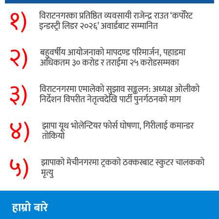
१)
विराटनगरका प्रतिष्ठित व्यवसायी राजेन्द्र राउत ‘कर्पोरेट
इन्डस्ट्री लिडर २०२६’ अवार्डबाट सम्मानित
२)
बहुवर्षीय आयोजनाको मापदण्ड परिमार्जन, पहाडमा
अधिकतम ३० करोड र तराईमा २५ करोडसम्मका
३)
विराटनगरमा एमालेको सुझाव सङ्कलन: अध्यक्ष ओलीको
निर्देशन विपरीत नेतृत्वदेखि पार्टी पुनर्गठनको माग
४)
झापा यूथ भोलेन्टियर फोर्स घोषणा, गिरीलाई कमान्डर
तोकियो
५)
​झापाको मेचीनगरमा ट्रकको ठक्करबाट स्कुटर चालकको
मृत्यु
हाम्रो बारे