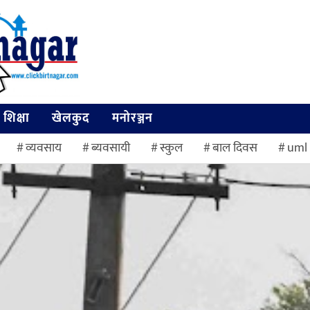
शिक्षा
खेलकुद
मनोरञ्जन
व्यवसाय
ब्यवसायी
स्कुल
बाल दिवस
uml