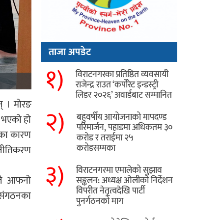
ताजा अपडेट
१)
विराटनगरका प्रतिष्ठित व्यवसायी
राजेन्द्र राउत ‘कर्पोरेट इन्डस्ट्री
लिडर २०२६’ अवार्डबाट सम्मानित
न् । मोरङ
२)
बहुवर्षीय आयोजनाको मापदण्ड
ु भएको हो
परिमार्जन, पहाडमा अधिकतम ३०
रीका कारण
करोड र तराईमा २५
करोडसम्मका
रणनीतिकरण
३)
विराटनगरमा एमालेको सुझाव
यीले आफनो
सङ्कलन: अध्यक्ष ओलीको निर्देशन
विपरीत नेतृत्वदेखि पार्टी
ो संगठनका
पुनर्गठनको माग