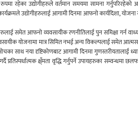
रुपमा रहेका उद्योगीहरुले वर्तमान समयमा सामना गर्नुपरिरहेको 
ार्यक्रमले उद्योगीहरुलाई आगामी दिनमा आफनो कार्यदिशा, योजना
ीहरुलाई समेत आफनो व्यवसायीक रणनीतिलाई पुन समिक्षा गर्न वाध
्यवसायीक योजनामा मात्र सिमित नभई अन्य विकल्पलाई समेत आत्मसात ग
ोचका साथ नया दृष्टिकोणबाट आगामी दिनमा गुणस्तरीयतालाई ध्य
प्रतिस्पर्धात्मक क्ष्ँमता वृद्धि गर्नुपर्ने उपायहरुका सम्वन्धमा 
घिमिरेले कोभिडका कारण रणभुल्लमा रहेका उद्योगी ब्यवसायीलाई नयाँ
यवसायी, वैंकर्स, प्रँध्यापक र विभिन्न उद्योग प्रतिष्ठानका व्यवस्थापकह