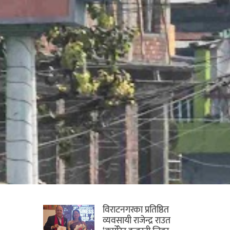
विराटनगरका प्रतिष्ठित
व्यवसायी राजेन्द्र राउत