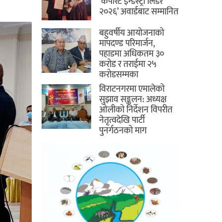
‘कर्पोरेट इन्डस्ट्री लिडर
२०२६’ अवार्डबाट सम्मानित
बहुवर्षीय आयोजनाको
मापदण्ड परिमार्जन,
पहाडमा अधिकतम ३०
करोड र तराईमा २५
करोडसम्मका
विराटनगरमा एमालेको
सुझाव सङ्कलन: अध्यक्ष
ओलीको निर्देशन विपरीत
नेतृत्वदेखि पार्टी
पुनर्गठनको माग