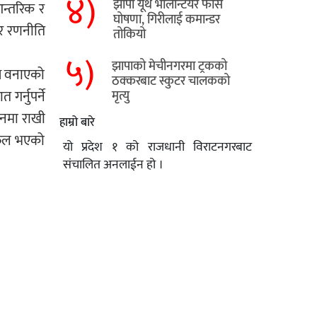
४)
झापा यूथ भोलेन्टियर फोर्स
आन्तरिक र
घोषणा, गिरीलाई कमान्डर
 र रणनीति
तोकियो
५)
​झापाको मेचीनगरमा ट्रकको
्य वनाएको
ठक्करबाट स्कुटर चालकको
र्नुपर्ने
मृत्यु
ानमा राखी
हाम्रो बारे
छलफल भएको
यो प्रदेश १ को राजधानी विराटनगरबाट
संचालित अनलाईन हो ।
यो अनलाई अहिले परीक्षणको क्रममा रहेकोले
 बिकल्प र
सल्लाह सुझावको अपेक्षा गरिएको छ।
रु थिए ।