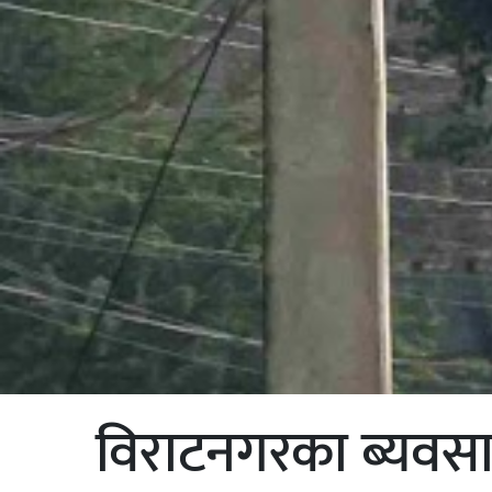
विराटनगरका ब्यवसा