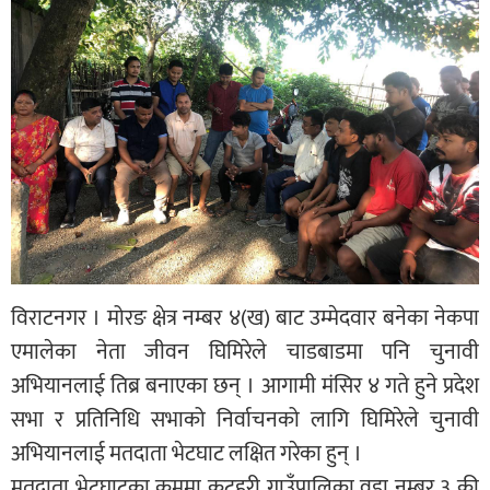
विराटनगर । मोरङ क्षेत्र नम्बर ४(ख) बाट उम्मेदवार बनेका नेकपा
एमालेका नेता जीवन घिमिरेले चाडबाडमा पनि चुनावी
अभियानलाई तिब्र बनाएका छन् । आगामी मंसिर ४ गते हुने प्रदेश
सभा र प्रतिनिधि सभाको निर्वाचनको लागि घिमिरेले चुनावी
अभियानलाई मतदाता भेटघाट लक्षित गरेका हुन् ।
मतदाता भेटघाटका क्रममा कटहरी गाउँपालिका वडा नम्बर ३ की