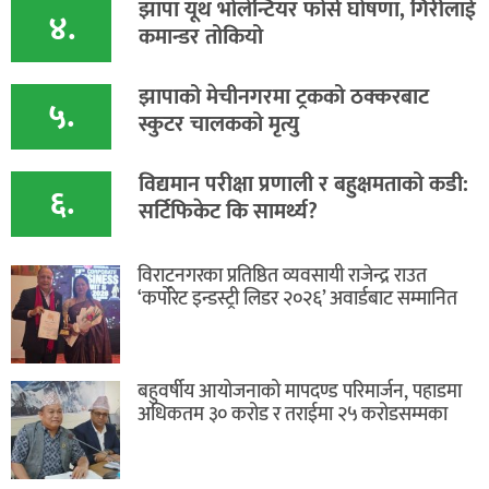
झापा यूथ भोलेन्टियर फोर्स घोषणा, गिरीलाई
४.
कमान्डर तोकियो
​झापाको मेचीनगरमा ट्रकको ठक्करबाट
५.
स्कुटर चालकको मृत्यु
विद्यमान परीक्षा प्रणाली र बहुक्षमताको कडी:
६.
सर्टिफिकेट कि सामर्थ्य?
विराटनगरका प्रतिष्ठित व्यवसायी राजेन्द्र राउत
‘कर्पोरेट इन्डस्ट्री लिडर २०२६’ अवार्डबाट सम्मानित
बहुवर्षीय आयोजनाको मापदण्ड परिमार्जन, पहाडमा
अधिकतम ३० करोड र तराईमा २५ करोडसम्मका