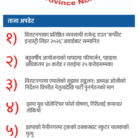
ताजा अपडेट
१)
विराटनगरका प्रतिष्ठित व्यवसायी राजेन्द्र राउत ‘कर्पोरेट
इन्डस्ट्री लिडर २०२६’ अवार्डबाट सम्मानित
२)
बहुवर्षीय आयोजनाको मापदण्ड परिमार्जन, पहाडमा
अधिकतम ३० करोड र तराईमा २५ करोडसम्मका
३)
विराटनगरमा एमालेको सुझाव सङ्कलन: अध्यक्ष ओलीको
निर्देशन विपरीत नेतृत्वदेखि पार्टी पुनर्गठनको माग
४)
झापा यूथ भोलेन्टियर फोर्स घोषणा, गिरीलाई कमान्डर
तोकियो
५)
​झापाको मेचीनगरमा ट्रकको ठक्करबाट स्कुटर चालकको
मृत्यु