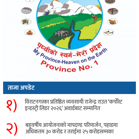
ताजा अपडेट
१)
विराटनगरका प्रतिष्ठित व्यवसायी राजेन्द्र राउत ‘कर्पोरेट
इन्डस्ट्री लिडर २०२६’ अवार्डबाट सम्मानित
२)
बहुवर्षीय आयोजनाको मापदण्ड परिमार्जन, पहाडमा
अधिकतम ३० करोड र तराईमा २५ करोडसम्मका