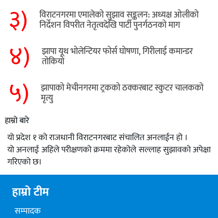
३)
विराटनगरमा एमालेको सुझाव सङ्कलन: अध्यक्ष ओलीको
निर्देशन विपरीत नेतृत्वदेखि पार्टी पुनर्गठनको माग
४)
झापा यूथ भोलेन्टियर फोर्स घोषणा, गिरीलाई कमान्डर
तोकियो
५)
​झापाको मेचीनगरमा ट्रकको ठक्करबाट स्कुटर चालकको
मृत्यु
हाम्रो बारे
यो प्रदेश १ को राजधानी विराटनगरबाट संचालित अनलाईन हो ।
यो अनलाई अहिले परीक्षणको क्रममा रहेकोले सल्लाह सुझावको अपेक्षा
गरिएको छ।
हाम्रो टीम
सम्पादक