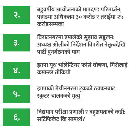
बहुवर्षीय आयोजनाको मापदण्ड परिमार्जन,
२.
पहाडमा अधिकतम ३० करोड र तराईमा २५
करोडसम्मका
विराटनगरमा एमालेको सुझाव सङ्कलन:
३.
अध्यक्ष ओलीको निर्देशन विपरीत नेतृत्वदेखि
पार्टी पुनर्गठनको माग
झापा यूथ भोलेन्टियर फोर्स घोषणा, गिरीलाई
४.
कमान्डर तोकियो
​झापाको मेचीनगरमा ट्रकको ठक्करबाट
५.
स्कुटर चालकको मृत्यु
विद्यमान परीक्षा प्रणाली र बहुक्षमताको कडी:
६.
सर्टिफिकेट कि सामर्थ्य?