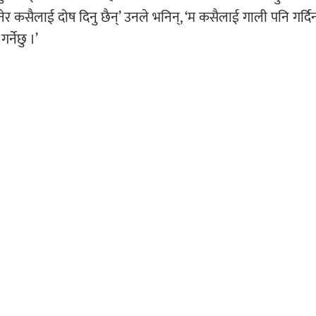
भनेर कसैलाई दोष दिनु छैन्’ उनले भनिन्, ‘म कसैलाई गाली पनि गर्द
र्नेछु ।’
यहाँ कमेन्ट गर्नुहोस्