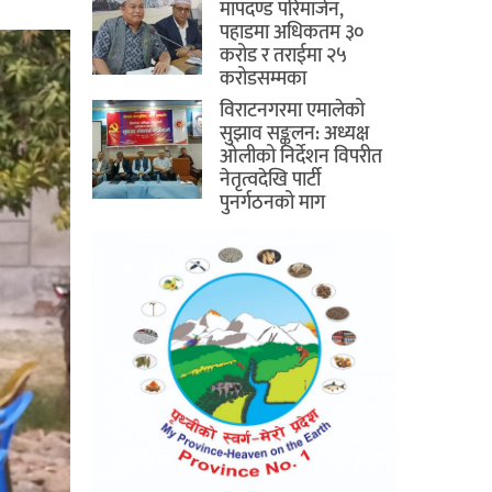
मापदण्ड परिमार्जन,
पहाडमा अधिकतम ३०
करोड र तराईमा २५
करोडसम्मका
विराटनगरमा एमालेको
सुझाव सङ्कलन: अध्यक्ष
ओलीको निर्देशन विपरीत
नेतृत्वदेखि पार्टी
पुनर्गठनको माग