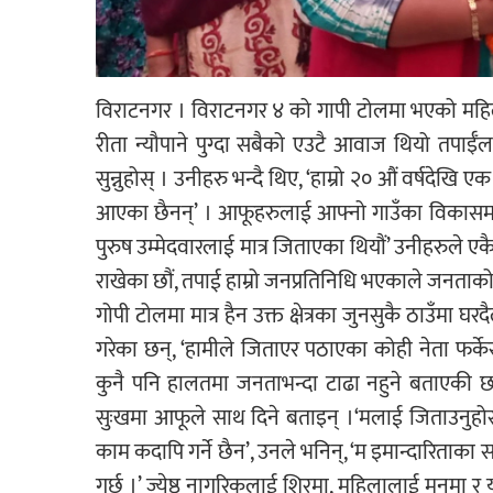
विराटनगर । विराटनगर ४ को गापी टोलमा भएको महिला भे
रीता न्यौपाने पुग्दा सबैको एउटै आवाज थियो तपाईँलाई
सुन्नुहोस् । उनीहरु भन्दै थिए, ‘हाम्रो २० औं वर्षदे
आएका छैनन्’ । आफूहरुलाई आफ्नो गाउँका विकासमा सह
पुरुष उम्मेदवारलाई मात्र जिताएका थियौं’ उनीहरुले एकै
राखेका छौं, तपाई हाम्रो जनप्रतिनिधि भएकाले जनताको 
गोपी टोलमा मात्र हैन उक्त क्षेत्रका जुनसुकै ठाउँमा घ
गरेका छन्, ‘हामीले जिताएर पठाएका कोही नेता फर्केर 
कुनै पनि हालतमा जनताभन्दा टाढा नहुने बताएकी छ
सुःखमा आफूले साथ दिने बताइन् ।‘मलाई जिताउनुहोस्, 
काम कदापि गर्ने छैन’, उनले भनिन्, ‘म इमान्दारिताका
गर्छु ।’ ज्येष्ठ नागरिकलाई शिरमा, महिलालाई मनमा