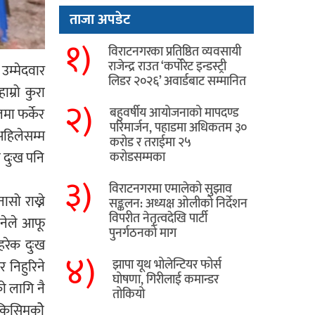
ताजा अपडेट
१)
विराटनगरका प्रतिष्ठित व्यवसायी
राजेन्द्र राउत ‘कर्पोरेट इन्डस्ट्री
उम्मेदवार
लिडर २०२६’ अवार्डबाट सम्मानित
म्रो कुरा
२)
लमा फर्केर
बहुवर्षीय आयोजनाको मापदण्ड
परिमार्जन, पहाडमा अधिकतम ३०
अहिलेसम्म
करोड र तराईमा २५
ो दुःख पनि
करोडसम्मका
३)
विराटनगरमा एमालेको सुझाव
ासो राख्ने
सङ्कलन: अध्यक्ष ओलीको निर्देशन
विपरीत नेतृत्वदेखि पार्टी
ानेले आफू
पुनर्गठनको माग
हरेक दुःख
४)
झापा यूथ भोलेन्टियर फोर्स
 निहुरिने
घोषणा, गिरीलाई कमान्डर
ो लागि नै
तोकियो
 किसिमकोे