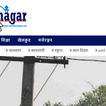
शिक्षा
खेलकुद
मनोरञ्जन
व्यवसाय
ब्यवसायी
स्कुल
बाल दिवस
uml