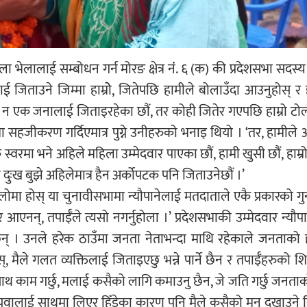
लालाई सम्बोधन गर्न मोरङ क्षेत्र नंं. ६ (क) की प्रदेशसभा सदस्य 
 जिताउने जिम्मा हाम्रोे, जितेपछि हामीले बोलाउँदा आउनुहोस् र हा
खि एक न एक जनालाई जिताइरहेका छौं, तर कोही जितेर गएपछि हाम्रो टो
जीकरण गर्दिएमात्र पुग्ने उनीहरुको भनाइ थियो । ‘तर, हामीले 
 स्वरमा भने अहिले महिला उम्मेदवार पाएका छौं, हामी खुसी छौं, हाम्र
दुःख बुझे अहिलेमात्र हैन अर्कोपटक पनि जिताउनेछौं ।’
रदैलोमा होस् या चुनावीसभामा न्यौपानेलाई मतदाताले एकै प्रकारको गुन
आएनन्, तपाईँले त्यसो नगर्नुहोला ।’ प्रदेशसभाकी उम्मेदवार न्यौप
न् । उनले हरेक ठाउँमा जनता नेताभन्दा माथि रहेकाले जनताको 
मैले गलत व्यक्तिलाई जिताइएछु भन्ने पार्ने छैन र तपाईँहरुको शिर
 साथ काम गर्छु, मलाई कसैको लागि कमाउनु छैन, जे जति गर्छु जनताक
 र युवालाई साथमा लिएर हिँडेका कारण पनि मैले कसैको मन दुखाउने