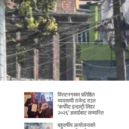
विराटनगरका प्रतिष्ठित
व्यवसायी राजेन्द्र राउत
‘कर्पोरेट इन्डस्ट्री लिडर
२०२६’ अवार्डबाट सम्मानित
बहुवर्षीय आयोजनाको