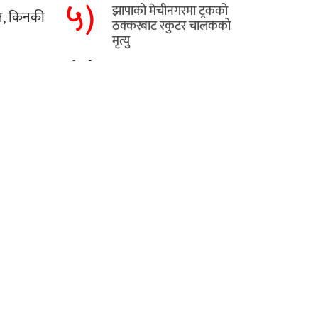
५)
​झापाको मेचीनगरमा ट्रकको
िन, किनकी
ठक्करबाट स्कुटर चालकको
मृत्यु
हाम्रो बारे
यो प्रदेश १ को राजधानी विराटनगरबाट
संचालित अनलाईन हो ।
यो अनलाई अहिले परीक्षणको क्रममा रहेकोले
सल्लाह सुझावको अपेक्षा गरिएको छ।