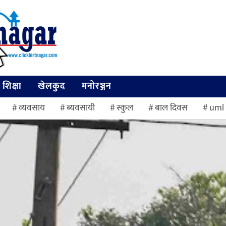
शिक्षा
खेलकुद
मनोरञ्जन
व्यवसाय
ब्यवसायी
स्कुल
बाल दिवस
uml