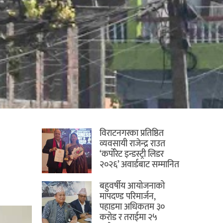
विराटनगरका प्रतिष्ठित
व्यवसायी राजेन्द्र राउत
‘कर्पोरेट इन्डस्ट्री लिडर
२०२६’ अवार्डबाट सम्मानित
बहुवर्षीय आयोजनाको
मापदण्ड परिमार्जन,
पहाडमा अधिकतम ३०
करोड र तराईमा २५