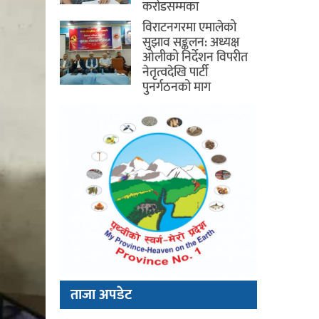
करोडसम्मका
विराटनगरमा एमालेको
सुझाव सङ्कलन: अध्यक्ष
ओलीको निर्देशन विपरीत
नेतृत्वदेखि पार्टी
पुनर्गठनको माग
ताजा अपडेट