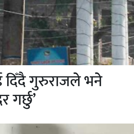
िँदै गुरुराजले भने
गर्छु’