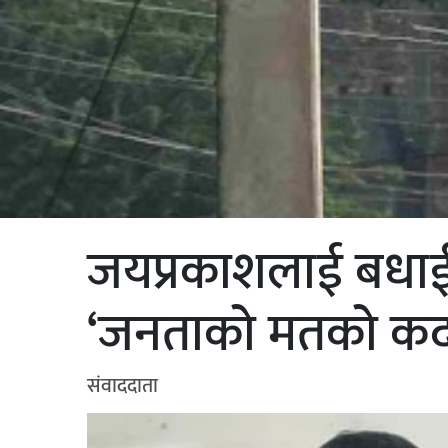
जयप्रकाशलाई बधाई द
‘जनताको मतको कदर 
संवाददाता