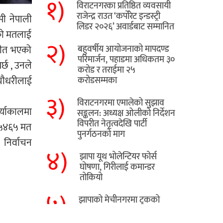
१)
विराटनगरका प्रतिष्ठित व्यवसायी
राजेन्द्र राउत ‘कर्पोरेट इन्डस्ट्री
सी नेपाली
लिडर २०२६’ अवार्डबाट सम्मानित
एको मतलाई
२)
 जीत भएको
बहुवर्षीय आयोजनाको मापदण्ड
परिमार्जन, पहाडमा अधिकतम ३०
्छ , उनले
करोड र तराईमा २५
 चौधरीलाई
करोडसम्मका
३)
विराटनगरमा एमालेको सुझाव
र्याकालमा
सङ्कलन: अध्यक्ष ओलीको निर्देशन
विपरीत नेतृत्वदेखि पार्टी
 १५४६५ मत
पुनर्गठनको माग
। निर्वाचन
४)
झापा यूथ भोलेन्टियर फोर्स
घोषणा, गिरीलाई कमान्डर
तोकियो
५)
​झापाको मेचीनगरमा ट्रकको
ठक्करबाट स्कुटर चालकको
मृत्यु