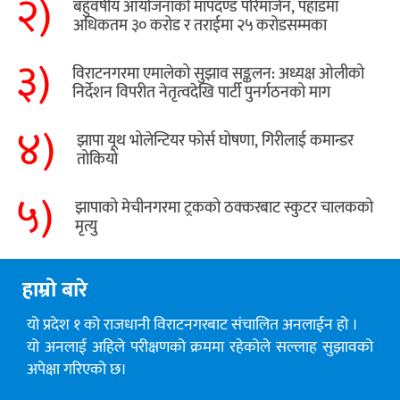
२)
बहुवर्षीय आयोजनाको मापदण्ड परिमार्जन, पहाडमा
अधिकतम ३० करोड र तराईमा २५ करोडसम्मका
३)
विराटनगरमा एमालेको सुझाव सङ्कलन: अध्यक्ष ओलीको
निर्देशन विपरीत नेतृत्वदेखि पार्टी पुनर्गठनको माग
४)
झापा यूथ भोलेन्टियर फोर्स घोषणा, गिरीलाई कमान्डर
तोकियो
५)
​झापाको मेचीनगरमा ट्रकको ठक्करबाट स्कुटर चालकको
मृत्यु
हाम्रो बारे
यो प्रदेश १ को राजधानी विराटनगरबाट संचालित अनलाईन हो ।
यो अनलाई अहिले परीक्षणको क्रममा रहेकोले सल्लाह सुझावको
अपेक्षा गरिएको छ।