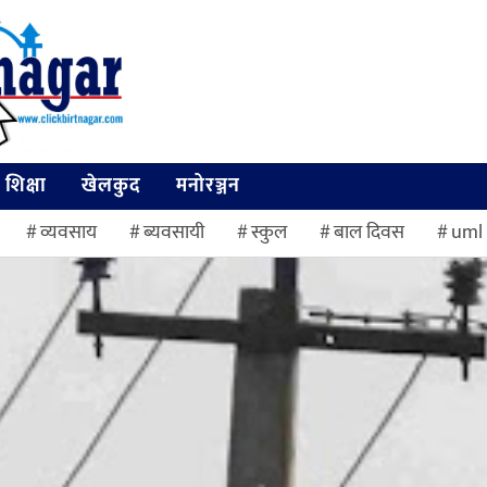
शिक्षा
खेलकुद
मनोरञ्जन
व्यवसाय
ब्यवसायी
स्कुल
बाल दिवस
uml