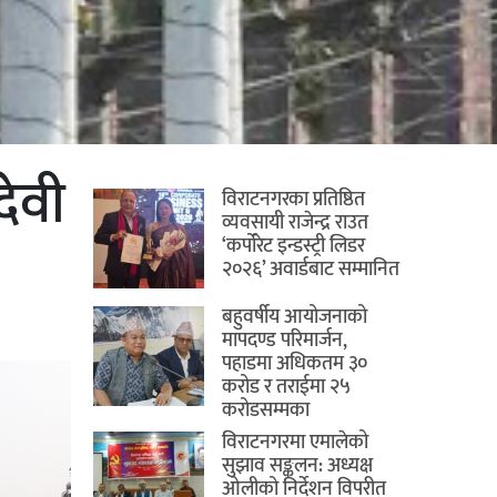
देवी
विराटनगरका प्रतिष्ठित
व्यवसायी राजेन्द्र राउत
‘कर्पोरेट इन्डस्ट्री लिडर
२०२६’ अवार्डबाट सम्मानित
बहुवर्षीय आयोजनाको
मापदण्ड परिमार्जन,
पहाडमा अधिकतम ३०
करोड र तराईमा २५
करोडसम्मका
विराटनगरमा एमालेको
सुझाव सङ्कलन: अध्यक्ष
ओलीको निर्देशन विपरीत