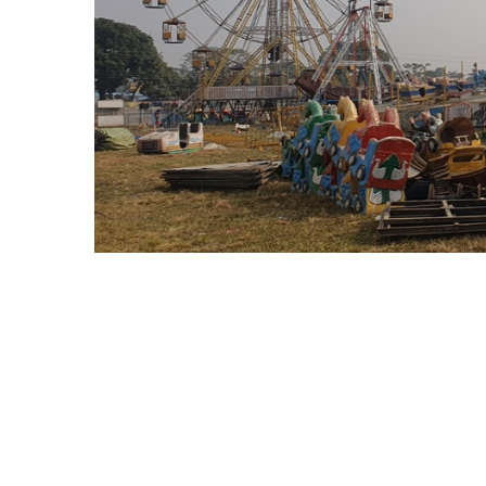
एक्स्पोको अर्को आकर्षण फालिएका प्लाष्टिक तथा प्लाष्टिकज
राखिएको छ । त्यसका लागि प्लाष्टिकजन्य प्याकेजिङ सा
रिसाइकल थिममा फेसन शो हुनेछ । मोडलहरुले त्यस्ता 
त्यसैगरी, प्रत्येक दिन राष्ट्रिय तथा स्थानीय कलाकारहर
रहेसँगै क्रमसमा गायक दीपक बज्राचार्य, मिस्टर डि ¥य