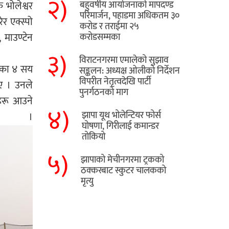
२)
 भोलेश्वर
बहुवर्षीय आयोजनाको मापदण्ड
परिमार्जन, पहाडमा अधिकतम ३०
र एक्स्पो
करोड र तराईमा २५
 माउण्टेन
करोडसम्मका
३)
विराटनगरमा एमालेको सुझाव
त्रका ४ सय
सङ्कलन: अध्यक्ष ओलीको निर्देशन
विपरीत नेतृत्वदेखि पार्टी
ाए । उनले
पुनर्गठनको माग
हरू आउने
४)
झापा यूथ भोलेन्टियर फोर्स
 ।
घोषणा, गिरीलाई कमान्डर
तोकियो
५)
​झापाको मेचीनगरमा ट्रकको
ठक्करबाट स्कुटर चालकको
मृत्यु