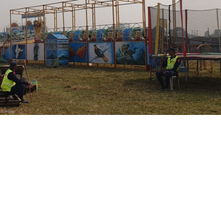
न्य सामग्रीहरुको पुनः प्रयोग गर्नुपर्दछ भन्ने सचेतना अभिवृद्धि गर्ने 
मग्री उत्पादन गर्ने उद्योगहरुको संस्थासँगको सहकार्यमा रिडियुस्
सामग्रीहरुबाट फेबिक्रेट गरिएका कपडाहरु लगाउने छन् ।
ुको प्रस्तुती रहने छ । उद्घाटनको दिन बिहीबार स्वपना सुमन ब्याण्डको
ापर, गायिका अस्मिता अधिकारी, चि मुसी चि (¥यापर तथा मुभी प्रिमियर