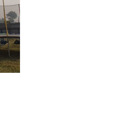
उद्देश्यले
, रियुज र
 प्रस्तुती
) र ¥यापर