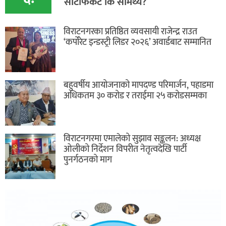
सर्टिफिकेट कि सामर्थ्य?
विराटनगरका प्रतिष्ठित व्यवसायी राजेन्द्र राउत
‘कर्पोरेट इन्डस्ट्री लिडर २०२६’ अवार्डबाट सम्मानित
बहुवर्षीय आयोजनाको मापदण्ड परिमार्जन, पहाडमा
अधिकतम ३० करोड र तराईमा २५ करोडसम्मका
विराटनगरमा एमालेको सुझाव सङ्कलन: अध्यक्ष
ओलीको निर्देशन विपरीत नेतृत्वदेखि पार्टी
पुनर्गठनको माग