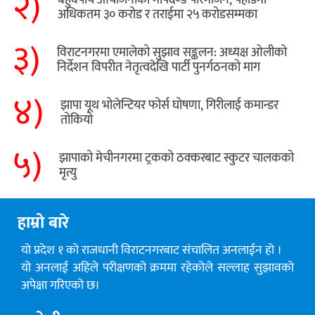
२)
अधिकतम ३० करोड र तराईमा २५ करोडसम्मका
३)
विराटनगरमा एमालेको सुझाव सङ्कलन: अध्यक्ष ओलीको
निर्देशन विपरीत नेतृत्वदेखि पार्टी पुनर्गठनको माग
४)
झापा यूथ भोलेन्टियर फोर्स घोषणा, गिरीलाई कमान्डर
तोकियो
५)
​झापाको मेचीनगरमा ट्रकको ठक्करबाट स्कुटर चालकको
मृत्यु
हाम्रो बारे
यो प्रदेश १ को राजधानी विराटनगरबाट संचालित अनलाईन हो ।
यो अनलाई अहिले परीक्षणको क्रममा रहेकोले सल्लाह सुझावको
अपेक्षा गरिएको छ।