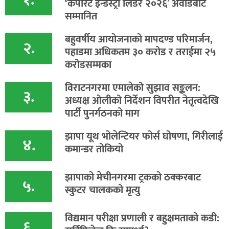
१.
‘कर्पोरेट इन्डस्ट्री लिडर २०२६’ अवार्डबाट
सम्मानित
बहुवर्षीय आयोजनाको मापदण्ड परिमार्जन,
२.
पहाडमा अधिकतम ३० करोड र तराईमा २५
करोडसम्मका
विराटनगरमा एमालेको सुझाव सङ्कलन:
३.
अध्यक्ष ओलीको निर्देशन विपरीत नेतृत्वदेखि
पार्टी पुनर्गठनको माग
झापा यूथ भोलेन्टियर फोर्स घोषणा, गिरीलाई
४.
कमान्डर तोकियो
​झापाको मेचीनगरमा ट्रकको ठक्करबाट
५.
स्कुटर चालकको मृत्यु
विद्यमान परीक्षा प्रणाली र बहुक्षमताको कडी:
६.