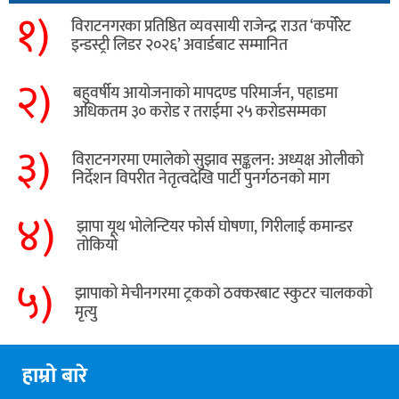
१)
विराटनगरका प्रतिष्ठित व्यवसायी राजेन्द्र राउत ‘कर्पोरेट
इन्डस्ट्री लिडर २०२६’ अवार्डबाट सम्मानित
२)
बहुवर्षीय आयोजनाको मापदण्ड परिमार्जन, पहाडमा
अधिकतम ३० करोड र तराईमा २५ करोडसम्मका
३)
विराटनगरमा एमालेको सुझाव सङ्कलन: अध्यक्ष ओलीको
निर्देशन विपरीत नेतृत्वदेखि पार्टी पुनर्गठनको माग
४)
झापा यूथ भोलेन्टियर फोर्स घोषणा, गिरीलाई कमान्डर
तोकियो
५)
​झापाको मेचीनगरमा ट्रकको ठक्करबाट स्कुटर चालकको
मृत्यु
हाम्रो बारे