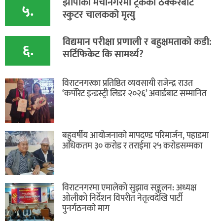
​झापाको मेचीनगरमा ट्रकको ठक्करबाट
५.
स्कुटर चालकको मृत्यु
विद्यमान परीक्षा प्रणाली र बहुक्षमताको कडी:
६.
सर्टिफिकेट कि सामर्थ्य?
विराटनगरका प्रतिष्ठित व्यवसायी राजेन्द्र राउत
‘कर्पोरेट इन्डस्ट्री लिडर २०२६’ अवार्डबाट सम्मानित
बहुवर्षीय आयोजनाको मापदण्ड परिमार्जन, पहाडमा
अधिकतम ३० करोड र तराईमा २५ करोडसम्मका
विराटनगरमा एमालेको सुझाव सङ्कलन: अध्यक्ष
ओलीको निर्देशन विपरीत नेतृत्वदेखि पार्टी
पुनर्गठनको माग