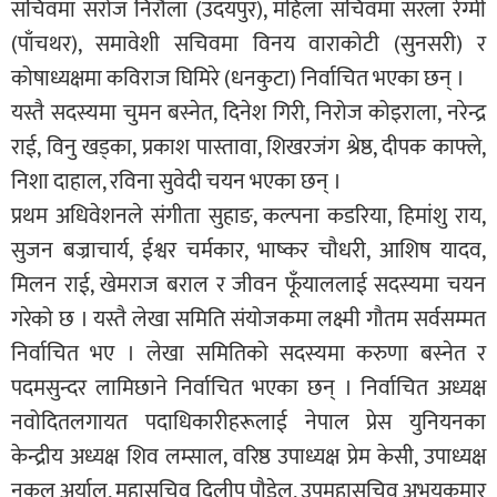
सचिवमा सरोज निरौला (उदयपुर), महिला सचिवमा सरला रेग्मी
(पाँचथर), समावेशी सचिवमा विनय वाराकोटी (सुनसरी) र
कोषाध्यक्षमा कविराज घिमिरे (धनकुटा) निर्वाचित भएका छन् ।
यस्तै सदस्यमा चुमन बस्नेत, दिनेश गिरी, निरोज कोइराला, नरेन्द्र
राई, विनु खड्का, प्रकाश पास्तावा, शिखरजंग श्रेष्ठ, दीपक काफ्ले,
निशा दाहाल, रविना सुवेदी चयन भएका छन् ।
प्रथम अधिवेशनले संगीता सुहाङ, कल्पना कडरिया, हिमांशु राय,
सुजन बज्राचार्य, ईश्वर चर्मकार, भाष्कर चौधरी, आशिष यादव,
मिलन राई, खेमराज बराल र जीवन फूँयाललाई सदस्यमा चयन
गरेको छ । यस्तै लेखा समिति संयोजकमा लक्ष्मी गौतम सर्वसम्मत
निर्वाचित भए । लेखा समितिको सदस्यमा करुणा बस्नेत र
पदमसुन्दर लामिछाने निर्वाचित भएका छन् । निर्वाचित अध्यक्ष
नवोदितलगायत पदाधिकारीहरूलाई नेपाल प्रेस युनियनका
केन्द्रीय अध्यक्ष शिव लम्साल, वरिष्ठ उपाध्यक्ष प्रेम केसी, उपाध्यक्ष
नकुल अर्याल, महासचिव दिलीप पौडेल, उपमहासचिव अभयकुमार