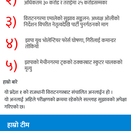
अधिकतम ३० करोड र तराईमा २५ करोडसम्मका
३)
विराटनगरमा एमालेको सुझाव सङ्कलन: अध्यक्ष ओलीको
निर्देशन विपरीत नेतृत्वदेखि पार्टी पुनर्गठनको माग
४)
झापा यूथ भोलेन्टियर फोर्स घोषणा, गिरीलाई कमान्डर
तोकियो
५)
​झापाको मेचीनगरमा ट्रकको ठक्करबाट स्कुटर चालकको
मृत्यु
हाम्रो बारे
यो प्रदेश १ को राजधानी विराटनगरबाट संचालित अनलाईन हो ।
यो अनलाई अहिले परीक्षणको क्रममा रहेकोले सल्लाह सुझावको अपेक्षा
गरिएको छ।
हाम्रो टीम