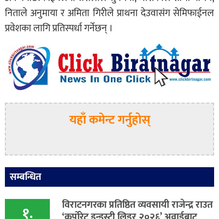
निताले अनुमाया र अमिता गिरीले प्राथना देउवासंग सेमिफाईनल
प्रवेशका लागि प्रतिस्पर्धा गर्नेछन् ।
यहाँ कमेन्ट गर्नुहोस्
सम्बन्धित
विराटनगरका प्रतिष्ठित व्यवसायी राजेन्द्र राउत
१.
‘कर्पोरेट इन्डस्ट्री लिडर २०२६’ अवार्डबाट