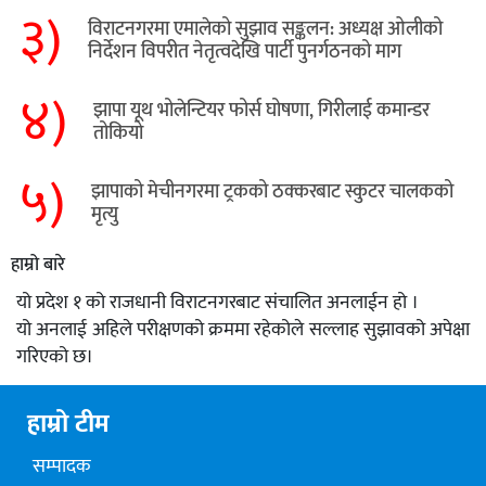
३)
विराटनगरमा एमालेको सुझाव सङ्कलन: अध्यक्ष ओलीको
निर्देशन विपरीत नेतृत्वदेखि पार्टी पुनर्गठनको माग
४)
झापा यूथ भोलेन्टियर फोर्स घोषणा, गिरीलाई कमान्डर
तोकियो
५)
​झापाको मेचीनगरमा ट्रकको ठक्करबाट स्कुटर चालकको
मृत्यु
हाम्रो बारे
यो प्रदेश १ को राजधानी विराटनगरबाट संचालित अनलाईन हो ।
यो अनलाई अहिले परीक्षणको क्रममा रहेकोले सल्लाह सुझावको अपेक्षा
गरिएको छ।
हाम्रो टीम
सम्पादक