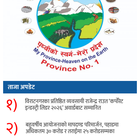
ताजा अपडेट
१)
विराटनगरका प्रतिष्ठित व्यवसायी राजेन्द्र राउत ‘कर्पोरेट
इन्डस्ट्री लिडर २०२६’ अवार्डबाट सम्मानित
२)
बहुवर्षीय आयोजनाको मापदण्ड परिमार्जन, पहाडमा
अधिकतम ३० करोड र तराईमा २५ करोडसम्मका