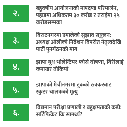
बहुवर्षीय आयोजनाको मापदण्ड परिमार्जन,
२.
पहाडमा अधिकतम ३० करोड र तराईमा २५
करोडसम्मका
विराटनगरमा एमालेको सुझाव सङ्कलन:
३.
अध्यक्ष ओलीको निर्देशन विपरीत नेतृत्वदेखि
पार्टी पुनर्गठनको माग
झापा यूथ भोलेन्टियर फोर्स घोषणा, गिरीलाई
४.
कमान्डर तोकियो
​झापाको मेचीनगरमा ट्रकको ठक्करबाट
५.
स्कुटर चालकको मृत्यु
विद्यमान परीक्षा प्रणाली र बहुक्षमताको कडी:
६.
सर्टिफिकेट कि सामर्थ्य?