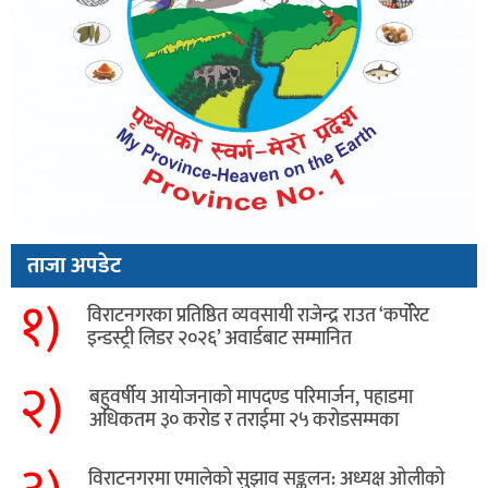
ताजा अपडेट
१)
विराटनगरका प्रतिष्ठित व्यवसायी राजेन्द्र राउत ‘कर्पोरेट
इन्डस्ट्री लिडर २०२६’ अवार्डबाट सम्मानित
२)
बहुवर्षीय आयोजनाको मापदण्ड परिमार्जन, पहाडमा
अधिकतम ३० करोड र तराईमा २५ करोडसम्मका
विराटनगरमा एमालेको सुझाव सङ्कलन: अध्यक्ष ओलीको