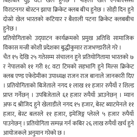
बिहीबार दुई वटा खेल हुनेछ । पहिलो खेल एनबीएससी
विराटनगर बोस्टन झापा क्रिकेट क्लब बीच हुनेछ । सोही दिन हुने
दोस्रो खेल भारतको कटियार र बैशाली पटना क्रिकेट क्लबबीच
हुनेछ ।
प्रतियोगिताको उद्घाटन कार्यक्रमको प्रमुख अतिथि सामाजिक
विकास मन्त्री कोशी प्रदेशका बुद्धीकुमार राजभण्डारीले गरे ।
चैत १५ देखि २५ गतेसम्म संचालन हुने प्रतियोगितामा भारतको ७
र नेपालको ११ गरी १८ वटा टिमको सहभागि हुने मिल्स क्रिकेट
क्लब एण्ड एकेडेमीका उपाध्यक्ष राजन राज बानाले जानकारी दिए
। प्रतियोगिताको बिजेताले नगद १ लाख ११ हजार रुपैयाँ र शिल्ड
प्राप्त गर्नेछन् । उपबिजेताले ६१ हजार रुपैयाँ आउनेछन् । म्यान
अफ द श्रीजिद हुने खेलाडीले नगद १५ हजार, बेस्ट ब्याटमेनले ११
हजार, बेस्ट बलरले ११ हजार, इमेजिङ्ग प्लेरले ५ हजार रुपैयाँ
पाउनेछन् । प्रतियोगिता सम्पन्न गर्न कबिर २६ लाख रुपैयाँ खर्च हुने
आयोजकले अनुमान गरेको छ ।