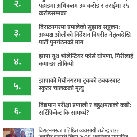
२.
पहाडमा अधिकतम ३० करोड र तराईमा २५
करोडसम्मका
विराटनगरमा एमालेको सुझाव सङ्कलन:
३.
अध्यक्ष ओलीको निर्देशन विपरीत नेतृत्वदेखि
पार्टी पुनर्गठनको माग
झापा यूथ भोलेन्टियर फोर्स घोषणा, गिरीलाई
४.
कमान्डर तोकियो
​झापाको मेचीनगरमा ट्रकको ठक्करबाट
५.
स्कुटर चालकको मृत्यु
विद्यमान परीक्षा प्रणाली र बहुक्षमताको कडी:
६.
सर्टिफिकेट कि सामर्थ्य?
विराटनगरका प्रतिष्ठित व्यवसायी राजेन्द्र राउत