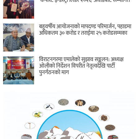
‘कर्पोरेट इन्डस्ट्री लिडर २०२६’ अवार्डबाट सम्मानित
बहुवर्षीय आयोजनाको मापदण्ड परिमार्जन, पहाडमा
अधिकतम ३० करोड र तराईमा २५ करोडसम्मका
विराटनगरमा एमालेको सुझाव सङ्कलन: अध्यक्ष
ओलीको निर्देशन विपरीत नेतृत्वदेखि पार्टी
पुनर्गठनको माग