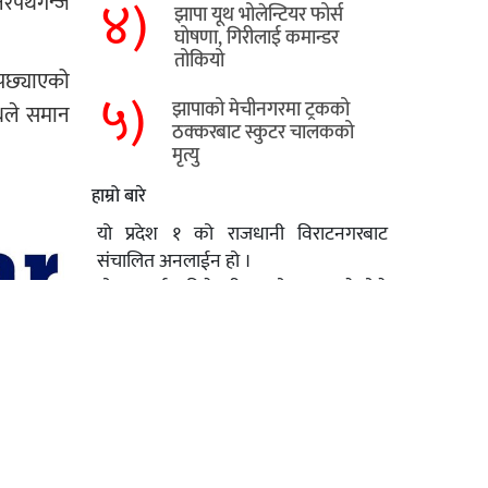
४)
नरपथगन्ज
झापा यूथ भोलेन्टियर फोर्स
घोषणा, गिरीलाई कमान्डर
तोकियो
पछ्याएको
५)
​झापाको मेचीनगरमा ट्रकको
थले समान
ठक्करबाट स्कुटर चालकको
मृत्यु
हाम्रो बारे
यो प्रदेश १ को राजधानी विराटनगरबाट
संचालित अनलाईन हो ।
यो अनलाई अहिले परीक्षणको क्रममा रहेकोले
सल्लाह सुझावको अपेक्षा गरिएको छ।
प्रशान्त