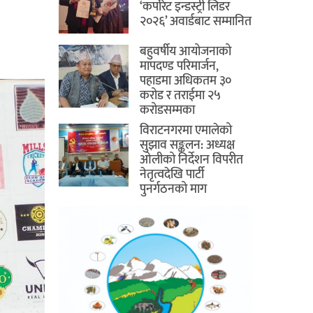
‘कर्पोरेट इन्डस्ट्री लिडर
२०२६’ अवार्डबाट सम्मानित
बहुवर्षीय आयोजनाको
मापदण्ड परिमार्जन,
पहाडमा अधिकतम ३०
करोड र तराईमा २५
करोडसम्मका
विराटनगरमा एमालेको
सुझाव सङ्कलन: अध्यक्ष
ओलीको निर्देशन विपरीत
नेतृत्वदेखि पार्टी
पुनर्गठनको माग