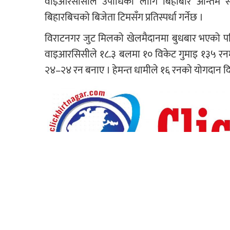
वाइआरसीसीले उपाधिको लागि बिहीबार अन्तिम स
बिहारबिचको बिजेता टिमसँग प्रतिस्पर्धा गर्नेछ ।
विराटनगर जुट मिलको खेलमैदानमा बुधबार भएको प
वाइआरसिसीले १८.३ बलमा १० विकेट गुमाइ १३५ रन
२४–२४ रन बनाए । हेमन्त धामीले १६ रनको योगदान द
बलिङमा एनबीएससीका विधान गोस्वामीले सर्वाधिक 
कुमारले २ विकेट र रन्जित कुमारले १ विकेट लिए ।