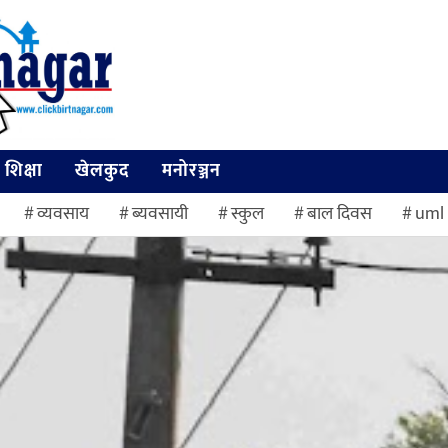
शिक्षा
खेलकुद
मनोरञ्जन
व्यवसाय
ब्यवसायी
स्कुल
बाल दिवस
uml