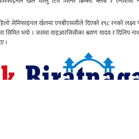
ेमिफाइनल खेल घरेलु टिम मिल्स क्रिकेट क्लब र एनसीसी 
हिलो सेमिफाइनल खेलमा एनबीएससीले दिएको १९८ रनको लक्ष्य 
मा सिमित भयो । जसमा वाइआरसिसीका श्रवण यादव र दिलिप ना
िए ।
४ विकेट लिए । उनी खेलको म्यान अफ द म्याच पनि घोषित भए । 