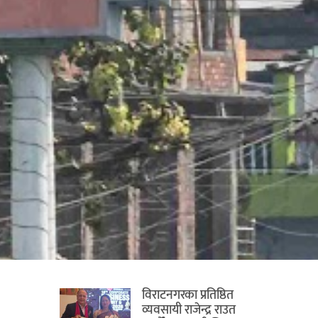
विराटनगरका प्रतिष्ठित
व्यवसायी राजेन्द्र राउत