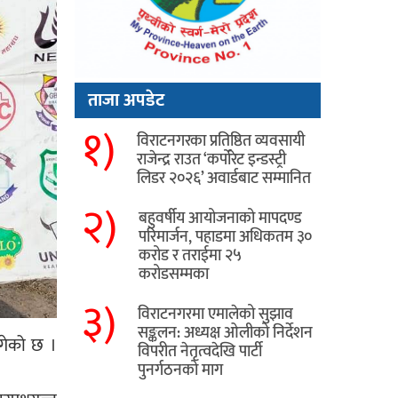
ताजा अपडेट
१)
विराटनगरका प्रतिष्ठित व्यवसायी
राजेन्द्र राउत ‘कर्पोरेट इन्डस्ट्री
लिडर २०२६’ अवार्डबाट सम्मानित
२)
बहुवर्षीय आयोजनाको मापदण्ड
परिमार्जन, पहाडमा अधिकतम ३०
करोड र तराईमा २५
करोडसम्मका
३)
विराटनगरमा एमालेको सुझाव
सङ्कलन: अध्यक्ष ओलीको निर्देशन
ुगेको छ ।
विपरीत नेतृत्वदेखि पार्टी
पुनर्गठनको माग