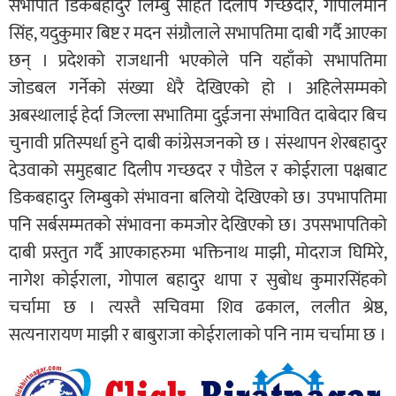
सभापति डिकबहादुर लिम्बु सहित दिलीप गच्छदार, गोपालमान
सिंह, यदुकुमार बिष्ट र मदन संग्रौलाले सभापतिमा दाबी गर्दै आएका
छन् । प्रदेशको राजधानी भएकोले पनि यहाँको सभापतिमा
जोडबल गर्नेको संख्या धेरै देखिएको हो । अहिलेसम्मको
अबस्थालाई हेर्दा जिल्ला सभातिमा दुईजना संभावित दाबेदार बिच
चुनावी प्रतिस्पर्धा हुने दाबी कांग्रेसजनको छ । संस्थापन शेरबहादुर
देउवाको समुहबाट दिलीप गच्छदर र पौडेल र कोईराला पक्षबाट
डिकबहादुर लिम्बुको संभावना बलियो देखिएको छ। उपभापतिमा
पनि सर्बसम्मतको संभावना कमजोर देखिएको छ। उपसभापतिको
दाबी प्रस्तुत गर्दै आएकाहरुमा भक्तिनाथ माझी, मोदराज घिमिरे,
नागेश कोईराला, गोपाल बहादुर थापा र सुबोध कुमारसिंहको
चर्चामा छ । त्यस्तै सचिवमा शिव ढकाल, ललीत श्रेष्ठ,
सत्यनारायण माझी र बाबुराजा कोईरालाको पनि नाम चर्चामा छ ।