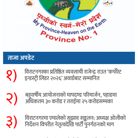
ताजा अपडेट
१)
विराटनगरका प्रतिष्ठित व्यवसायी राजेन्द्र राउत ‘कर्पोरेट
इन्डस्ट्री लिडर २०२६’ अवार्डबाट सम्मानित
२)
बहुवर्षीय आयोजनाको मापदण्ड परिमार्जन, पहाडमा
अधिकतम ३० करोड र तराईमा २५ करोडसम्मका
३)
विराटनगरमा एमालेको सुझाव सङ्कलन: अध्यक्ष ओलीको
निर्देशन विपरीत नेतृत्वदेखि पार्टी पुनर्गठनको माग