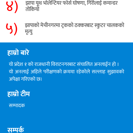
४)
झापा यूथ भोलेन्टियर फोर्स घोषणा, गिरीलाई कमान्डर
तोकियो
५)
​झापाको मेचीनगरमा ट्रकको ठक्करबाट स्कुटर चालकको
मृत्यु
हाम्रो बारे
यो प्रदेश १ को राजधानी विराटनगरबाट संचालित अनलाईन हो ।
यो अनलाई अहिले परीक्षणको क्रममा रहेकोले सल्लाह सुझावको
अपेक्षा गरिएको छ।
हाम्रो टीम
सम्पादक
सम्पर्क