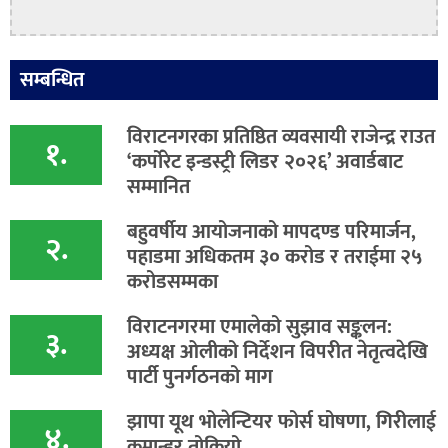
सम्बन्धित
विराटनगरका प्रतिष्ठित व्यवसायी राजेन्द्र राउत
१.
‘कर्पोरेट इन्डस्ट्री लिडर २०२६’ अवार्डबाट
सम्मानित
बहुवर्षीय आयोजनाको मापदण्ड परिमार्जन,
२.
पहाडमा अधिकतम ३० करोड र तराईमा २५
करोडसम्मका
विराटनगरमा एमालेको सुझाव सङ्कलन:
३.
अध्यक्ष ओलीको निर्देशन विपरीत नेतृत्वदेखि
पार्टी पुनर्गठनको माग
झापा यूथ भोलेन्टियर फोर्स घोषणा, गिरीलाई
४.
कमान्डर तोकियो