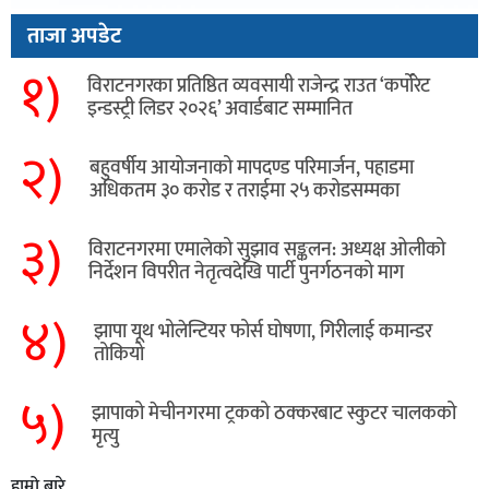
ताजा अपडेट
१)
विराटनगरका प्रतिष्ठित व्यवसायी राजेन्द्र राउत ‘कर्पोरेट
इन्डस्ट्री लिडर २०२६’ अवार्डबाट सम्मानित
२)
बहुवर्षीय आयोजनाको मापदण्ड परिमार्जन, पहाडमा
अधिकतम ३० करोड र तराईमा २५ करोडसम्मका
३)
विराटनगरमा एमालेको सुझाव सङ्कलन: अध्यक्ष ओलीको
निर्देशन विपरीत नेतृत्वदेखि पार्टी पुनर्गठनको माग
४)
झापा यूथ भोलेन्टियर फोर्स घोषणा, गिरीलाई कमान्डर
तोकियो
५)
​झापाको मेचीनगरमा ट्रकको ठक्करबाट स्कुटर चालकको
मृत्यु
हाम्रो बारे