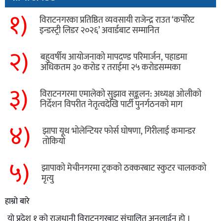
१)
विराटनगरका प्रतिष्ठित व्यवसायी राजेन्द्र राउत ‘कर्पोरेट
इन्डस्ट्री लिडर २०२६’ अवार्डबाट सम्मानित
२)
बहुवर्षीय आयोजनाको मापदण्ड परिमार्जन, पहाडमा
अधिकतम ३० करोड र तराईमा २५ करोडसम्मका
३)
विराटनगरमा एमालेको सुझाव सङ्कलन: अध्यक्ष ओलीको
निर्देशन विपरीत नेतृत्वदेखि पार्टी पुनर्गठनको माग
४)
झापा यूथ भोलेन्टियर फोर्स घोषणा, गिरीलाई कमान्डर
तोकियो
५)
​झापाको मेचीनगरमा ट्रकको ठक्करबाट स्कुटर चालकको
मृत्यु
हाम्रो बारे
यो प्रदेश १ को राजधानी विराटनगरबाट संचालित अनलाईन हो ।