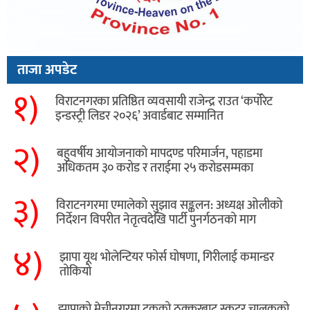
ताजा अपडेट
१)
विराटनगरका प्रतिष्ठित व्यवसायी राजेन्द्र राउत ‘कर्पोरेट
इन्डस्ट्री लिडर २०२६’ अवार्डबाट सम्मानित
२)
बहुवर्षीय आयोजनाको मापदण्ड परिमार्जन, पहाडमा
अधिकतम ३० करोड र तराईमा २५ करोडसम्मका
३)
विराटनगरमा एमालेको सुझाव सङ्कलन: अध्यक्ष ओलीको
निर्देशन विपरीत नेतृत्वदेखि पार्टी पुनर्गठनको माग
४)
झापा यूथ भोलेन्टियर फोर्स घोषणा, गिरीलाई कमान्डर
तोकियो
​झापाको मेचीनगरमा ट्रकको ठक्करबाट स्कुटर चालकको