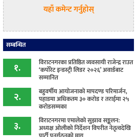
यहाँ कमेन्ट गर्नुहोस्
सम्बन्धित
विराटनगरका प्रतिष्ठित व्यवसायी राजेन्द्र राउत
१.
‘कर्पोरेट इन्डस्ट्री लिडर २०२६’ अवार्डबाट
सम्मानित
बहुवर्षीय आयोजनाको मापदण्ड परिमार्जन,
२.
पहाडमा अधिकतम ३० करोड र तराईमा २५
करोडसम्मका
विराटनगरमा एमालेको सुझाव सङ्कलन:
३.
अध्यक्ष ओलीको निर्देशन विपरीत नेतृत्वदेखि
पार्टी पुनर्गठनको माग