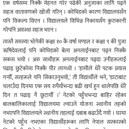
एक वर्षसम्म निक्कै मेहनत गरेर पढेकी अनुजाका लागि पढ्ने
सहज वातावणको खोजी गरिन् । कोभिडको कारण विद्यालयसँग
पनि विकल्प थिएन । विद्यालयले विभिन्न निकायसँग कुराकानी
गरेपनि अवस्था सहज भएन ।
त्यस्तै समस्या भोगेकी कक्षा १० कै वर्षा मण्डल र कक्षा ९ की पुजा
ऋषिदेवलाई पनि कोभिडको बेला अनलाईनबाट पढ्न निक्कै
सकस भयो । अरु साथीहरू अनलाईनबाट पढ्दा उनीहरूलाई
पढाइ छुटेकोमा निक्कै पीर लाग्थ्यो । ‘हामीले धेरै पटक प्रयास
गर्‍यौँ, सरहरूले पनि सिकाउनुभयो,’ ती विद्यार्थीले भने, ‘डाटाबाट
चलाउँदा दिनमा एक सय रुपैयाँभन्दा बढी खर्च हुन थालेपछि धेरै
दिन त पढाइ नै छुटायौँ ।’ नेटको पहुँचभन्दा बाहिर रहेका
बालबालिकालाई विद्यालयमा ल्याउने योजना स्थानीय तहको
नभएपनि विद्यालयले स्थानीय तहलाई दबाब बढाउँदै गयो । घरमा
नेटको पहुँच नभएका विद्यार्थीहरूका लागि नेपाल सरकारको