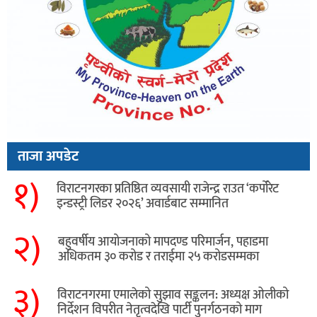
ताजा अपडेट
१)
विराटनगरका प्रतिष्ठित व्यवसायी राजेन्द्र राउत ‘कर्पोरेट
इन्डस्ट्री लिडर २०२६’ अवार्डबाट सम्मानित
२)
बहुवर्षीय आयोजनाको मापदण्ड परिमार्जन, पहाडमा
अधिकतम ३० करोड र तराईमा २५ करोडसम्मका
३)
विराटनगरमा एमालेको सुझाव सङ्कलन: अध्यक्ष ओलीको
निर्देशन विपरीत नेतृत्वदेखि पार्टी पुनर्गठनको माग