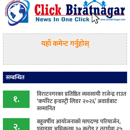
यहाँ कमेन्ट गर्नुहोस्
सम्बन्धित
विराटनगरका प्रतिष्ठित व्यवसायी राजेन्द्र राउत
१.
‘कर्पोरेट इन्डस्ट्री लिडर २०२६’ अवार्डबाट
सम्मानित
बहुवर्षीय आयोजनाको मापदण्ड परिमार्जन,
२.
पहाडमा अधिकतम ३० करोड र तराईमा २५