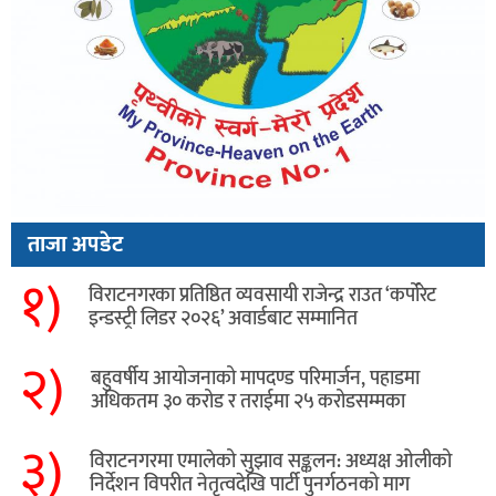
ताजा अपडेट
१)
विराटनगरका प्रतिष्ठित व्यवसायी राजेन्द्र राउत ‘कर्पोरेट
इन्डस्ट्री लिडर २०२६’ अवार्डबाट सम्मानित
२)
बहुवर्षीय आयोजनाको मापदण्ड परिमार्जन, पहाडमा
अधिकतम ३० करोड र तराईमा २५ करोडसम्मका
३)
विराटनगरमा एमालेको सुझाव सङ्कलन: अध्यक्ष ओलीको
निर्देशन विपरीत नेतृत्वदेखि पार्टी पुनर्गठनको माग