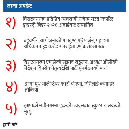
ताजा अपडेट
१)
विराटनगरका प्रतिष्ठित व्यवसायी राजेन्द्र राउत ‘कर्पोरेट
इन्डस्ट्री लिडर २०२६’ अवार्डबाट सम्मानित
२)
बहुवर्षीय आयोजनाको मापदण्ड परिमार्जन, पहाडमा
अधिकतम ३० करोड र तराईमा २५ करोडसम्मका
३)
विराटनगरमा एमालेको सुझाव सङ्कलन: अध्यक्ष ओलीको
निर्देशन विपरीत नेतृत्वदेखि पार्टी पुनर्गठनको माग
४)
झापा यूथ भोलेन्टियर फोर्स घोषणा, गिरीलाई कमान्डर
तोकियो
५)
​झापाको मेचीनगरमा ट्रकको ठक्करबाट स्कुटर चालकको
मृत्यु
हाम्रो बारे