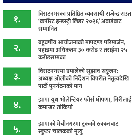
विराटनगरका प्रतिष्ठित व्यवसायी राजेन्द्र राउत
१.
‘कर्पोरेट इन्डस्ट्री लिडर २०२६’ अवार्डबाट
सम्मानित
बहुवर्षीय आयोजनाको मापदण्ड परिमार्जन,
२.
पहाडमा अधिकतम ३० करोड र तराईमा २५
करोडसम्मका
विराटनगरमा एमालेको सुझाव सङ्कलन:
३.
अध्यक्ष ओलीको निर्देशन विपरीत नेतृत्वदेखि
पार्टी पुनर्गठनको माग
झापा यूथ भोलेन्टियर फोर्स घोषणा, गिरीलाई
४.
कमान्डर तोकियो
​झापाको मेचीनगरमा ट्रकको ठक्करबाट
५.
स्कुटर चालकको मृत्यु