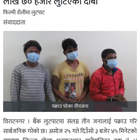
लाख ७० हजार लुटिएको दाबी
फिल्मी शैलीमा लुटपाट
संवाददाता
पक्राउ परेका तीनजना
विराटनगर । बैंक लुटपाटमा संलग्न तीन जनालाई पक्राउ गरि
सार्बजनिक गरेको छ। असोज २५ गते दिउँसो ३ बजेर ४५ मिनेटको