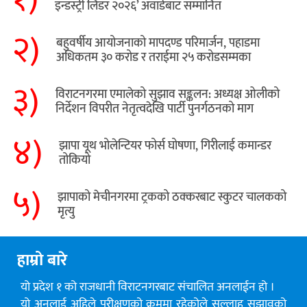
इन्डस्ट्री लिडर २०२६’ अवार्डबाट सम्मानित
२)
बहुवर्षीय आयोजनाको मापदण्ड परिमार्जन, पहाडमा
अधिकतम ३० करोड र तराईमा २५ करोडसम्मका
३)
विराटनगरमा एमालेको सुझाव सङ्कलन: अध्यक्ष ओलीको
निर्देशन विपरीत नेतृत्वदेखि पार्टी पुनर्गठनको माग
४)
झापा यूथ भोलेन्टियर फोर्स घोषणा, गिरीलाई कमान्डर
तोकियो
५)
​झापाको मेचीनगरमा ट्रकको ठक्करबाट स्कुटर चालकको
मृत्यु
हाम्रो बारे
यो प्रदेश १ को राजधानी विराटनगरबाट संचालित अनलाईन हो ।
यो अनलाई अहिले परीक्षणको क्रममा रहेकोले सल्लाह सुझावको