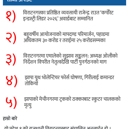
१)
विराटनगरका प्रतिष्ठित व्यवसायी राजेन्द्र राउत ‘कर्पोरेट
इन्डस्ट्री लिडर २०२६’ अवार्डबाट सम्मानित
२)
बहुवर्षीय आयोजनाको मापदण्ड परिमार्जन, पहाडमा
अधिकतम ३० करोड र तराईमा २५ करोडसम्मका
३)
विराटनगरमा एमालेको सुझाव सङ्कलन: अध्यक्ष ओलीको
निर्देशन विपरीत नेतृत्वदेखि पार्टी पुनर्गठनको माग
४)
झापा यूथ भोलेन्टियर फोर्स घोषणा, गिरीलाई कमान्डर
तोकियो
५)
​झापाको मेचीनगरमा ट्रकको ठक्करबाट स्कुटर चालकको
मृत्यु
हाम्रो बारे
यो प्रदेश १ को राजधानी विराटनगरबाट संचालित अनलाईन हो ।