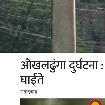
ओखलढुंगा दुर्घटना :
घाईते
संवाददाता