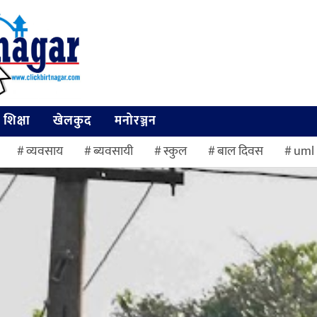
शिक्षा
खेलकुद
मनोरञ्जन
व्यवसाय
ब्यवसायी
स्कुल
बाल दिवस
uml