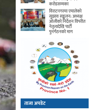
करोडसम्मका
विराटनगरमा एमालेको
सुझाव सङ्कलन: अध्यक्ष
ओलीको निर्देशन विपरीत
नेतृत्वदेखि पार्टी
पुनर्गठनको माग
ताजा अपडेट