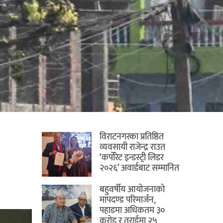
विराटनगरका प्रतिष्ठित
व्यवसायी राजेन्द्र राउत
‘कर्पोरेट इन्डस्ट्री लिडर
२०२६’ अवार्डबाट सम्मानित
बहुवर्षीय आयोजनाको
मापदण्ड परिमार्जन,
पहाडमा अधिकतम ३०
करोड र तराईमा २५