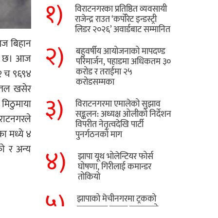
१)
विराटनगरका प्रतिष्ठित व्यवसायी
राजेन्द्र राउत ‘कर्पोरेट इन्डस्ट्री
लिडर २०२६’ अवार्डबाट सम्मानित
 आज बिहान
२)
बहुवर्षीय आयोजनाको मापदण्ड
एको छ। आज
परिमार्जन, पहाडमा अधिकतम ३०
करोड र तराईमा २५
२२ च ९६९४
करोडसम्मका
र तल खसेर
३)
 मिठुमाया
विराटनगरमा एमालेको सुझाव
सङ्कलन: अध्यक्ष ओलीको निर्देशन
विराटनगरले
विपरीत नेतृत्वदेखि पार्टी
ा मध्ये ४
पुनर्गठनको माग
को र अन्य
४)
झापा यूथ भोलेन्टियर फोर्स
घोषणा, गिरीलाई कमान्डर
तोकियो
५)
​झापाको मेचीनगरमा ट्रकको
ठक्करबाट स्कुटर चालकको