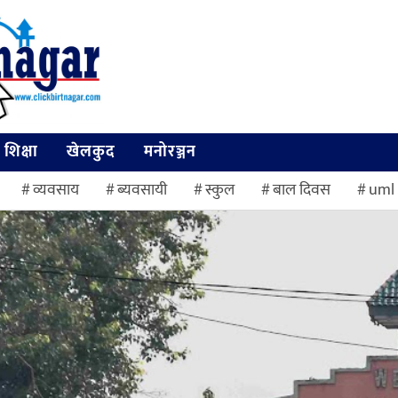
शिक्षा
खेलकुद
मनोरञ्जन
व्यवसाय
ब्यवसायी
स्कुल
बाल दिवस
uml